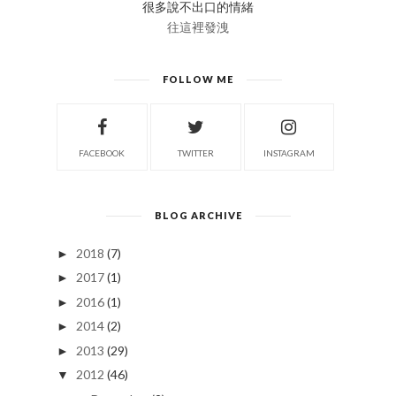
往這裡發洩
FOLLOW ME
FACEBOOK
TWITTER
INSTAGRAM
BLOG ARCHIVE
2018
(7)
►
2017
(1)
►
2016
(1)
►
2014
(2)
►
2013
(29)
►
2012
(46)
▼
December
(2)
►