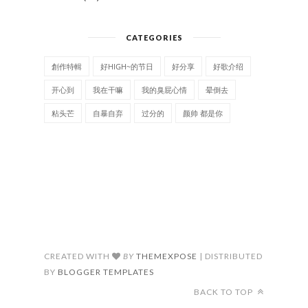
CATEGORIES
創作特輯
好HIGH~的节日
好分享
好歌介绍
开心到
我在干嘛
我的臭屁心情
晕倒去
粘头芒
自暴自弃
过分的
颜帅 都是你
CREATED WITH
BY
THEMEXPOSE
| DISTRIBUTED
BY
BLOGGER TEMPLATES
BACK TO TOP