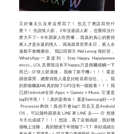
又好像太久沒來這裡寫了！ 也忘了應該寫些什
麽？！ 先說情人節， 2年沒過請人家， 也覺得沒什
麽大不了~ 今年跟家人吃西餐， 我真的真心的覺得
家人才是永遠的情人， 因為就算世界末日， 家人永
遠都不會離棄你。 我記得那天 Wai Leong 很好笑，
WhatsApp一直提到：Stay Happy, Happieeeee
etccc... LOL 其實我沒有不happy,只是偶爾感觸一下
而已~ :D 情人節過後， 我換了新手機~！！！ 還是
跟德霖買，總覺得熟人還是比較容易信任。。。 我
的那個爛臭N8,真的除了GPS沒有一樣能看！！！ 我
已經Uninstall全部 Apps + Games + Music. 它還是
lag到半死！！！真的是救命！ 還是Samsung好~ <3
Processor夠快！真的不會lag!! 而且又是Android
OS， 可以隨時跟朋友 LINE 來 LINE 去~~~ :D 然後
今天出成績了！！！ 想說，爲了這個成績，我好幾
個晚上沒睡， 真的變成千年熊貓了~T.T 幸好成績出
來全過！我滿意~！ 現在專心準備兩科 Resit!!! 接著
痛苦迎接5張 Professional Level Paper? 我的天啊~ ...