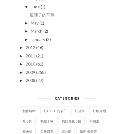
June
(1)
▼
這陣子的煎熬
May
(1)
►
March
(2)
►
January
(3)
►
2012
(46)
►
2011
(21)
►
2010
(61)
►
2009
(258)
►
2008
(27)
►
CATEGORIES
創作特輯
好HIGH~的节日
好分享
好歌介绍
开心到
我在干嘛
我的臭屁心情
晕倒去
粘头芒
自暴自弃
过分的
颜帅 都是你