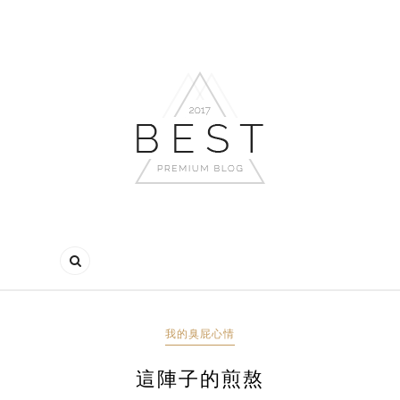
我的臭屁心情
這陣子的煎熬