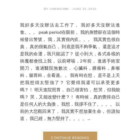
BY UNKNOWN - JUNE 25, 2013
我好多天沒辦法去工作了， 我好多天沒辦法進
食。。。 peak period在眼前， 我的身體卻在這個時
候發出警號， 我，其實很內疚。。。 我其實也很自
責， 真的很氣自己， 到底是我不夠爭氣， 還是這才
是我的命運，我只能認了？ 從小到大，各式各樣的
病魔都會找上我， 以前哮喘，2年前， 進過手術室
開刀， 進過醫院無數次， 心臟科，腫瘤科，鼻喉
科，腸胃科，全看過。。 我有時在想， 是不是上天
把我想得太堅強了？ 它覺得我還可以承受更多
嗎？！ 明天進院照胃， 自己很害怕， 想哭，但我能
嗎？ 哭，又能改變什麽？！ 有時候，真的覺得自己
是任何人的大負擔， 我想，我撐不住了。。。。 以
前的大悲觀回來了， 我其實不想放棄生命， 但誰知
道， 我已經，無力堅持了。。。。 ...
CONTINUE READING