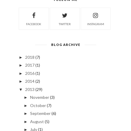
FACEBOOK
TWITTER
INSTAGRAM
BLOG ARCHIVE
2018
(7)
►
2017
(1)
►
2016
(1)
►
2014
(2)
►
2013
(29)
▼
November
(3)
►
October
(7)
►
September
(6)
►
August
(5)
►
July
(1)
►