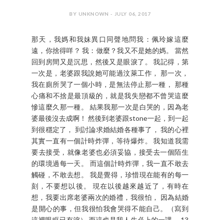
BY UNKNOWN - JULY 06, 2017
那天，我媽和我妹異口同聲地問我：佩玲嫁這麼
遠，你捨得咩？ 我：做麼？我又不是她的媽。 當然
回到房間又是沉思，然後又是眼淚了。 我記得，第
一次是，老婆跟我說她可能過汶萊工作， 那一次，
我在廁所哭了一個小時，是無法停止那一種， 那種
心痛和不捨是最頂級的，就是我失戀都不曾哭這麼
慘這麼久那一種。 結果我那一次是白哭的，因為老
婆最後沒去成啊！ 然後到老婆跟stone一起，到一起
到很穩定了， 到討論求婚結婚各種事了， 我的心裡
其實一直有一個計時炸彈，等待爆炸。 我知道我需
要去接受，就像老婆也必須妥協，接受去一個陌生
的環境過每一天。 而這個計時炸彈，我一直不敢去
觸碰，不敢去想。 我是覺得，珍惜現在能有的每一
刻，不要想以後。 現在以後越來越近了，有時在
想，我要出席老婆兩次的婚禮，我很怕， 因為結婚
是開心的事，但我很怕我會哭得不能自己。（寫到
這裡眼眶已有淚） 而這也是我人生必上的一課， 13