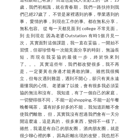
歲，我們初相識，就在青春期， 我們一路扶持到我
們已經27歲了， 不管是家裡遇到的事，學業遇到的
事， 愛情的事，到現在工作的事。都在無私分享，
無私包容。 從 每一天都見面 到 college 不常見面，
到 去到現在 因為老婆Outstation 有時1個月見一
次， 其實面對這個課題，我一直在妥協，一開始不
習慣，但卻珍惜每一次能見面分享的時刻， 無論長
短，而現在我妥協的最後一步，終於快來到
了。。。 其實這些年，我們都改變很多，我不再
是，一定要黃在身邊才能勇敢的陳。 雖然我很獨
立，但每次遇到難題，遇到不開心，卻只有黃永遠
最懂我的心情。 老婆嫁了以後，會有很多我必須妥
協的無法和沒有。 我知道，有了一個自己的家庭，
一切變得很不同， 不能一起shopping, 不能一起午餐
晚餐喝茶， 還有好多好多的不能， 我知道距離不會
使我們離散， 但，其實我沒有想過我們會有一天分
開這麼遠，這是真的， 很多東西，變得不一樣了。
雖然，我還是有自己的朋友圈， 酒肉朋友圈，就是
很少聊心裡的事， 因為距離出現的改變，我也想不