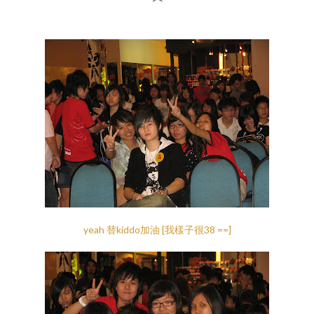
yeah 替kiddo加油 [我樣子很38 ==]