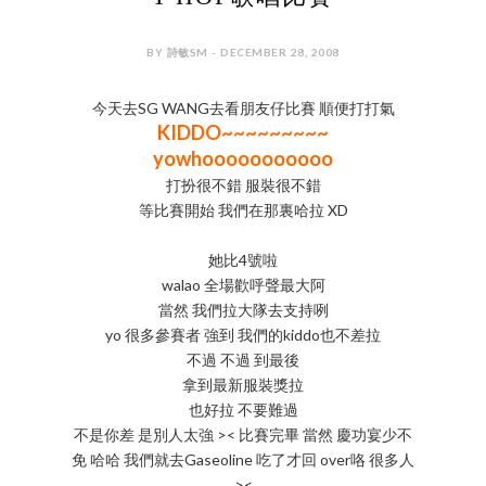
BY 詩敏SM - DECEMBER 28, 2008
今天去SG WANG去看朋友仔比賽 順便打打氣
KIDDO~~~~~~~~~
yowhooooooooooo
打扮很不錯 服裝很不錯
等比賽開始 我們在那裏哈拉 XD
她比4號啦
walao 全場歡呼聲最大阿
當然 我們拉大隊去支持咧
yo 很多參賽者 強到 我們的kiddo也不差拉
不過 不過 到最後
拿到最新服裝獎拉
也好拉 不要難過
不是你差 是別人太強 >< 比賽完畢 當然 慶功宴少不
免 哈哈 我們就去Gaseoline 吃了才回 over咯 很多人
><