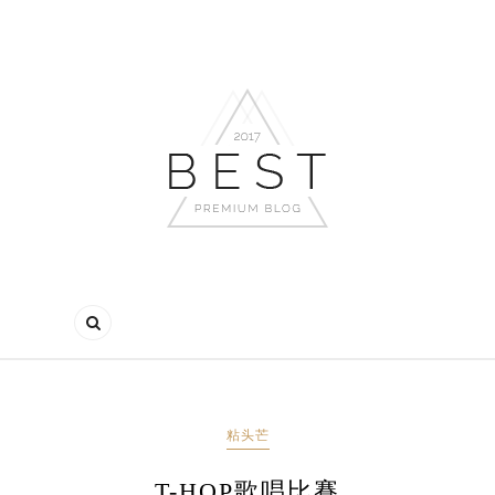
粘头芒
T-HOP歌唱比賽