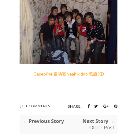
Gaseoline 慶功宴 yeah kiddo 萬歲 XD
1 COMMENTS
SHARE:
← Previous Story
Next Story →
Older Post