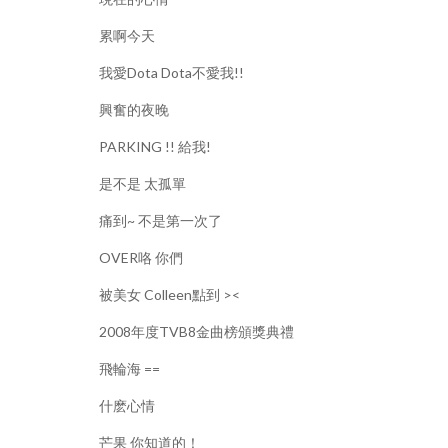
累啊今天
我愛Dota Dota不愛我!!
興奮的夜晚
PARKING !! 給我!
是不是 太孤單
痛到~ 不是第一次了
OVER咯 你們
被美女 Colleen點到 ><
2008年度TVB8金曲榜頒獎典禮
飛輪海 ==
什麽心情
芒果 你知道的！