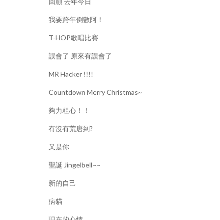
回顧 去年今日
我要跨年倒數阿！
T-HOP歌唱比賽
誤會了 原來有誤會了
MR Hacker !!!!
Countdown Merry Christmas~
夠力粗心！！
有沒有荒唐到?
又是你
聖誕 Jingelbell~~
新的自己
病貓
現在的心情