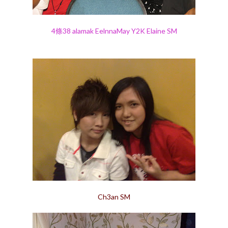
4條38 alamak EelnnaMay Y2K Elaine SM
Ch3an SM