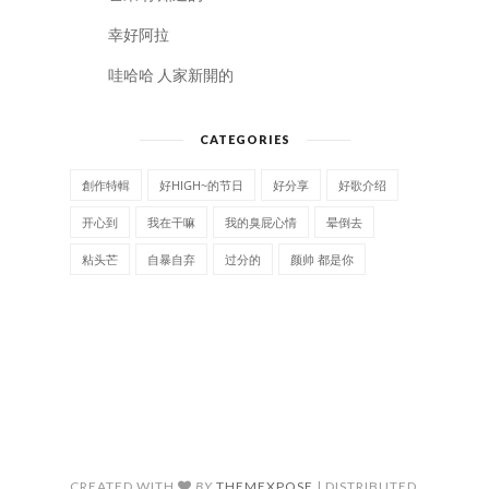
幸好阿拉
哇哈哈 人家新開的
CATEGORIES
創作特輯
好HIGH~的节日
好分享
好歌介绍
开心到
我在干嘛
我的臭屁心情
晕倒去
粘头芒
自暴自弃
过分的
颜帅 都是你
CREATED WITH
BY
THEMEXPOSE
| DISTRIBUTED