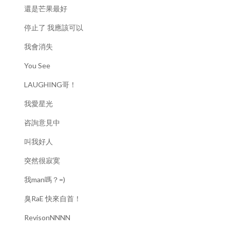
還是芒果最好
停止了 我應該可以
我會消失
You See
LAUGHING哥！
我愛星光
咨詢意見中
叫我好人
突然很寂寞
我man嗎？=)
臭RaE 快來自首！
RevisonNNNN