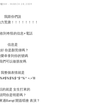
敏SM - MARCH 28, 2009
我跟你們說
夠力荒唐！！！！！！！！
收到奇怪的信息+電話
信息是
你好 你是顏莞倩嗎？
很榮幸拿到你的號碼
我們可以做朋友嗎
我整個表情就是
#$%$%$^$^%^ =.='lll
話的就是 女生打來的
請問你是明星嗎？
過Bangi 開簽唱會 表演？