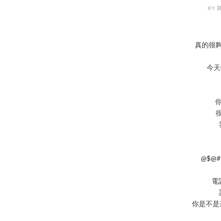
BY 詩
真的很
今天
@$@#%
電
你是不是來