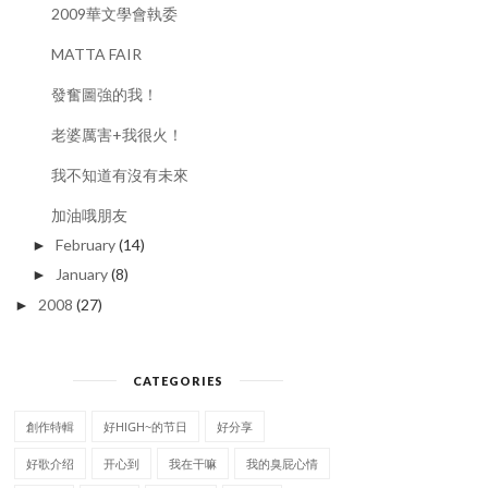
新年要到了！
2009華文學會執委
MATTA FAIR
發奮圖強的我！
老婆厲害+我很火！
我不知道有沒有未來
加油哦朋友
February
(14)
►
January
(8)
►
2008
(27)
►
CATEGORIES
創作特輯
好HIGH~的节日
好分享
好歌介绍
开心到
我在干嘛
我的臭屁心情