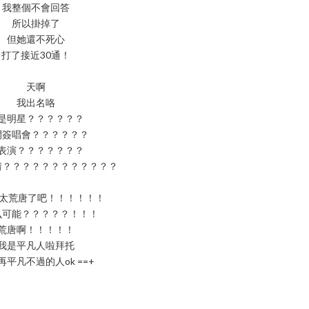
我整個不會回答
所以掛掉了
但她還不死心
打了接近30通！
天啊
我出名咯
是明星？？？？？？
開簽唱會？？？？？？
表演？？？？？？？
倩？？？？？？？？？？？？
 太荒唐了吧！！！！！！
么可能？？？？？！！！
荒唐啊！！！！！
我是平凡人啦拜托
再平凡不過的人ok ==+