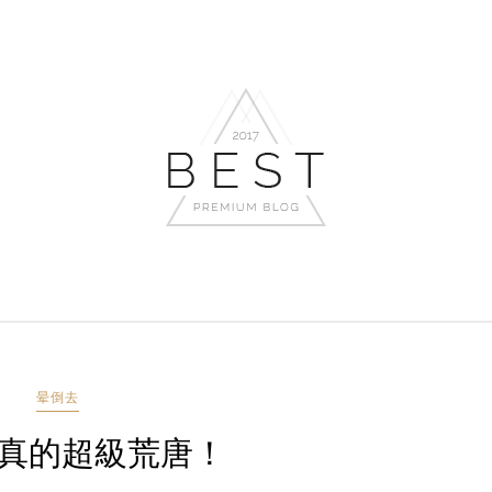
晕倒去
 真的超級荒唐！