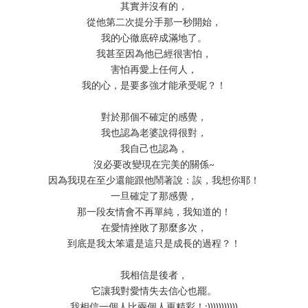
其實并沒有的，
從他第二次提分手那一秒開始，
我的心徹底碎成滿地了。
我甚至因為他已經很害怕，
害怕再愛上任何人，
我的心，是要多強才能承受呢？！
對於那個不確定的感覺，
我也認為老婆說得很對，
我自己也認為，
沒必要改變現在完美的關係~
因為我現在至少還能跟他鬧著說：誒，我想你耶！
一旦確定了那感覺，
那一段友情會不再單純，我知道的！
在愛情挫敗了那麼多次，
到底是我太笨還是這只是成長的過程？！
我相信是後者，
它讓我對愛情失去信心也罷。
我相信一個人比兩個人更精彩！:)))))))))))