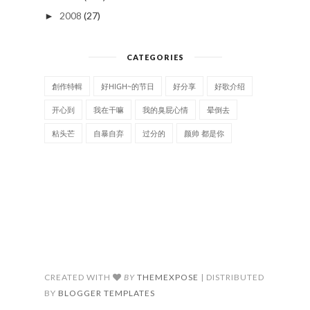
2008
(27)
►
CATEGORIES
創作特輯
好HIGH~的节日
好分享
好歌介绍
开心到
我在干嘛
我的臭屁心情
晕倒去
粘头芒
自暴自弃
过分的
颜帅 都是你
CREATED WITH
BY
THEMEXPOSE
| DISTRIBUTED
BY
BLOGGER TEMPLATES