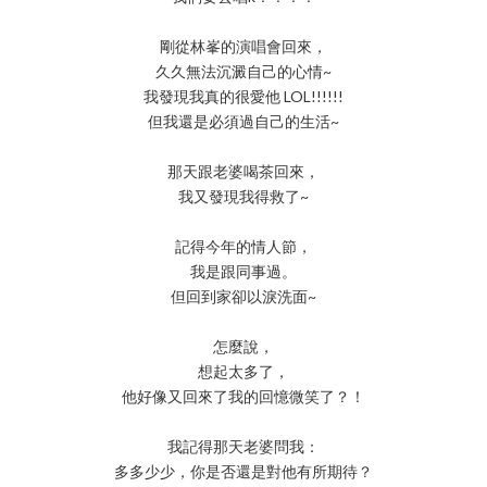
剛從林峯的演唱會回來，
久久無法沉澱自己的心情~
我發現我真的很愛他 LOL!!!!!!
但我還是必須過自己的生活~
那天跟老婆喝茶回來，
我又發現我得救了~
記得今年的情人節，
我是跟同事過。
但回到家卻以淚洗面~
怎麼說，
想起太多了，
他好像又回來了我的回憶微笑了？！
我記得那天老婆問我：
多多少少，你是否還是對他有所期待？