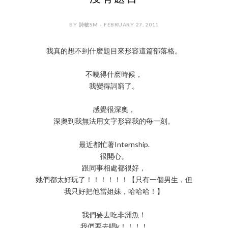
BY 詩敏SM - FEBRUARY 27, 2011
我真的想不到什麽題目來形容這篇部落格。
不曉得什麽時候，
我變得詞窮了。
感覺很深奧，
深奧到我無法用文字形容我的每一刻。
最近都忙著Internship.
很開心。
跟同事相處都很好，
她們都太好玩了！！！！！！【只有一個男生，但
我只好把他當姐妹，哈哈哈！】
我們要去吃非洲魚！
我們要去唱k！！！！