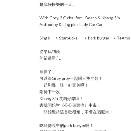
是我好快樂的一天。
With Grey, 2 C chiu forr - Bosco & Khang Sin
Anthonny & Ling plus Lady Car Car.
Sing k ---> Starbucks ----> Pork burger --> TeAmo
從早玩到晚，
但卻很難忘。
圓夢了，
可以跟Grey grey一起唱三隻的歌！
一起和聲，哇！好完美啊！
期待下一次！
Khang Sin 哎喲好屌哦！
害我開始對《公公偏頭痛》中毒，
一開始覺得這首歌很煩，不懂在唱蝦米！
吃到傳說中的pork burger啊！