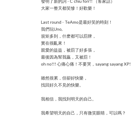
發明了新的詞 - C chiu forr!! （客家話）
大家一整天都笑慘！好歡樂！
Last round - TeAmo是最好笑的時刻！
我們玩Uno,
規矩多到，什麽都可以罰牌，
實在很亂來！
親愛的益益，被罰了好多張，
最後因為幫我贏，又被罰！
oh no!!! 心痛心痛！不要哭，sayang sayang XP!
雖然很累，但卻好快樂，
找回好久不見的快樂。
我相信，我找到明天的自己。
我希望明天的自己，只有微笑眼睛，可以嗎？