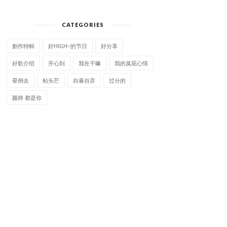
CATEGORIES
創作特輯
好HIGH~的节日
好分享
好歌介绍
开心到
我在干嘛
我的臭屁心情
晕倒去
粘头芒
自暴自弃
过分的
颜帅 都是你