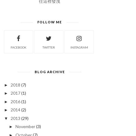
往這裡發洩
FOLLOW ME
FACEBOOK
TWITTER
INSTAGRAM
BLOG ARCHIVE
2018
(7)
►
2017
(1)
►
2016
(1)
►
2014
(2)
►
2013
(29)
▼
November
(3)
►
October
(7)
►