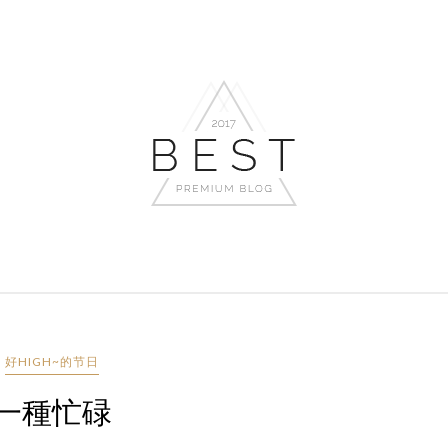
好HIGH~的节日
一種忙碌