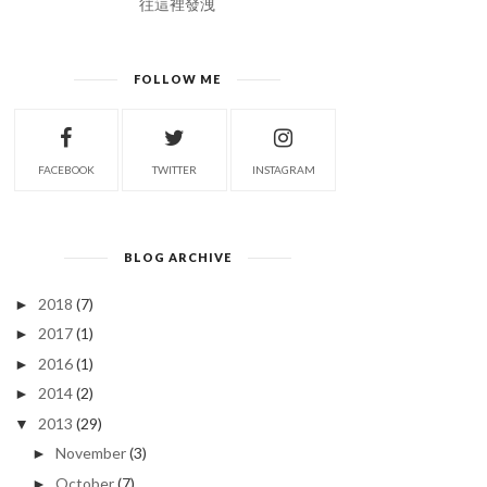
往這裡發洩
FOLLOW ME
FACEBOOK
TWITTER
INSTAGRAM
BLOG ARCHIVE
2018
(7)
►
2017
(1)
►
2016
(1)
►
2014
(2)
►
2013
(29)
▼
November
(3)
►
October
(7)
►