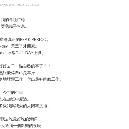
NKNOWN - JULY 27, 2013
我的各種忙碌，
讓我幾乎窒息。
是真正的PEAK PERIOD。
kday - 天黑了才回家。
ds - 照常FULL DAY上班。
好好去干一點自己的事了？！
然很慶倖自己是單身，
身地埋頭工作，付出最好的給工作。
今年的生日，
也在加班中度過。
多愛我與我愛的人陪我度過。
帶我去吃最好吃的海鮮，
老人送我一個歡樂的夜晚。