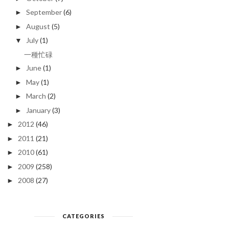
September
(6)
►
August
(5)
►
July
(1)
▼
一種忙碌
June
(1)
►
May
(1)
►
March
(2)
►
January
(3)
►
2012
(46)
►
2011
(21)
►
2010
(61)
►
2009
(258)
►
2008
(27)
►
CATEGORIES