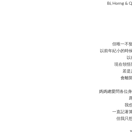
Bi, Horn
但唯一不
以前年紀小的時
以
現在領悟
若是
會離
媽媽總愛問各位身
我
一直記著
但我只