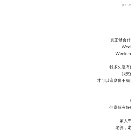
BY U
真正體會什麽
Wee
Weeken
我多久沒有
我突
才可以這麼奮不顧
但慶倖有好
家人
老婆，