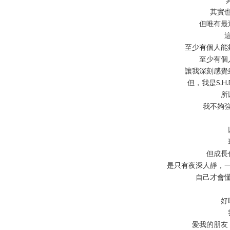
其實
但唯有最
至少有個人能
至少有個
讓我深刻感覺
但，我是S.H.E
所
我不夠
但成長
是只有夜深人靜，
自己才會
好
愛我的朋友