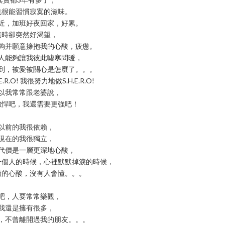
也很能習慣寂寞的滋味。
近，加班好夜回家，好累。
這時卻突然好渴望，
夠并願意擁抱我的心酸，疲憊。
人能夠讓我彼此噓寒問暖，
到，被愛被關心是怎麼了。。。
.R.O! 我很努力地做S.H.E.R.O!
以我常常跟老婆說，
強悍吧，我還需要更強吧！
以前的我很依賴，
現在的我很獨立，
代價是一層更深地心酸，
一個人的時候，心裡默默掉淚的時候，
懂的心酸，沒有人會懂。。。
吧，人要常常樂觀，
我還是擁有很多，
，不曾離開過我的朋友。。。