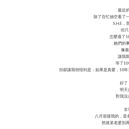
最近
除了百忙抽空看了
S.H.
但只
怎麼過了1
她們的
像最
讓我
等了1
但卻讓我領悟到是：如果是真愛，10
好了
明天
對我沒
非
八月迎接我的，是各
然後某老婆別