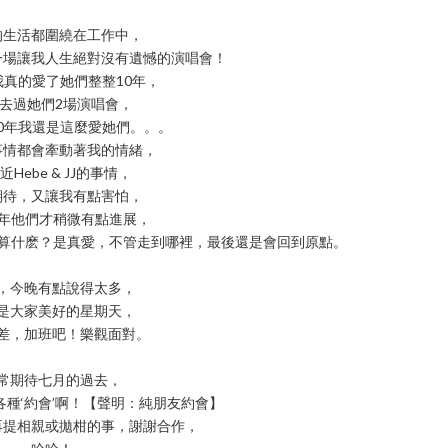
的生活都圍繞在工作中，
一場讓我人生絕對沒有遺憾的演唱會！
E，我真的愛了她們整整10年，
去過她們2場演唱會，
0年我還是這麼愛她們。。。
事情都會牽動著我的情緒，
近Hebe & JJ的事情，
期待，又讓我有點害怕，
0年他們才稍微有點進展，
年算什麽？是真愛，不管走到哪裡，最後還是會回到原點。
，今晚有點說得太多，
是大家美好的星期天，
差，加班吧！樂觀面對。
常期待七月的過去，
種‘約會’啊！【聲明：純朋友約會】
再提相親或拋柑的事，謝謝合作，