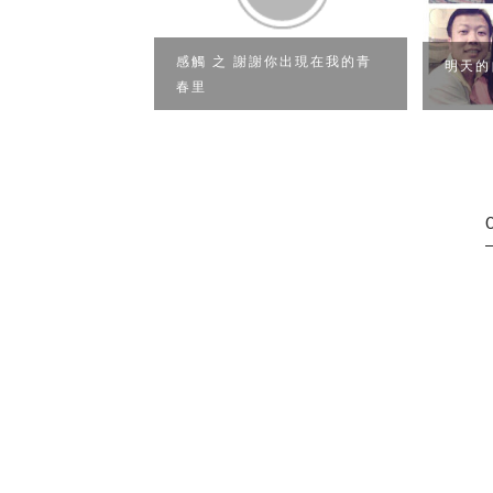
感觸 之 謝謝你出現在我的青
信
明天的
春里