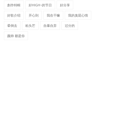
創作特輯
好HIGH~的节日
好分享
好歌介绍
开心到
我在干嘛
我的臭屁心情
晕倒去
粘头芒
自暴自弃
过分的
颜帅 都是你