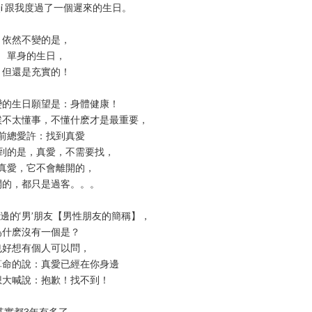
g & Qi 跟我度過了一個遲來的生日。
依然不變的是，
單身的生日，
但還是充實的！
變的生日願望是：身體健康！
候不太懂事，不懂什麽才是最重要，
前總愛許：找到真愛
到的是，真愛，不需要找，
真愛，它不會離開的，
開的，都只是過客。。。
邊的‘男’朋友【男性朋友的簡稱】，
爲什麽沒有一個是？
也好想有個人可以問，
算命的說：真愛已經在你身邊
想大喊說：抱歉！找不到！
其實都3年有多了，