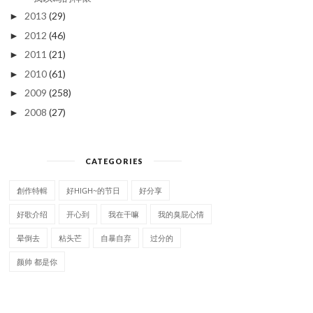
2013
(29)
►
2012
(46)
►
2011
(21)
►
2010
(61)
►
2009
(258)
►
2008
(27)
►
CATEGORIES
創作特輯
好HIGH~的节日
好分享
好歌介绍
开心到
我在干嘛
我的臭屁心情
晕倒去
粘头芒
自暴自弃
过分的
颜帅 都是你