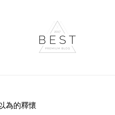
以為的釋懷