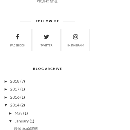
往這裡發洩
FOLLOW ME
FACEBOOK
TWITTER
INSTAGRAM
BLOG ARCHIVE
2018
(7)
►
2017
(1)
►
2016
(1)
►
2014
(2)
▼
May
(1)
►
January
(1)
▼
我以為的釋懷