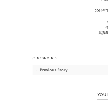
2014
其實
0 COMMENTS
← Previous Story
YOU 