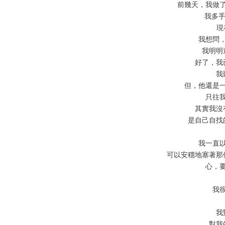
前幾天，我做
我多手去
現
我想問
我明明
好了，我
我
但，他還是
只往
其實我沒
是自己自找
我一直
可以安穩地塞著那
心，
我
我
對我