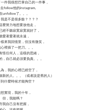
了一件我很想巴掌自己的一件事，
follow他的instagram,
在unfollow了。。。
，我是不是很多餘？？？？
這麼努力地想要放他走，
已經不聽寂寞寂寞就好了，
聽愛著愛著就永遠，
一樣來我回憶里，但沒有微笑，
我心裡插了一把刀。。。
有怪任何人，這樣的思緒，
的，自己就必須要負責。。。
以為，我的心裡已經空了，
個新的人。。。（或者說是舊的人）
要到什麼時候才能掏空？
很想實現，我的十年，
但，我能嗎？
對我自己沒有把握，
的心，沒有把握。。。