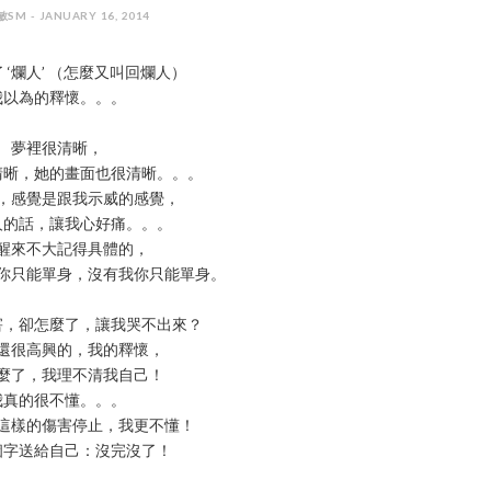
SM - JANUARY 16, 2014
 ‘爛人’ （怎麼又叫回爛人）
我以為的釋懷。。。
夢裡很清晰，
清晰，她的畫面也很清晰。。。
，感覺是跟我示威的感覺，
人的話，讓我心好痛。。。
醒來不大記得具體的，
你只能單身，沒有我你只能單身。
害，卻怎麼了，讓我哭不出來？
還很高興的，我的釋懷，
麼了，我理不清我自己！
我真的很不懂。。。
這樣的傷害停止，我更不懂！
個字送給自己：沒完沒了！