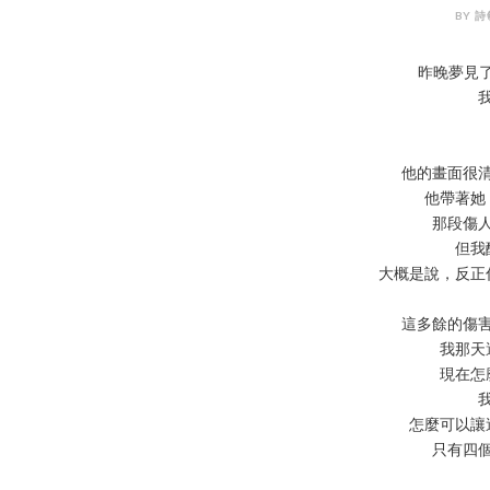
BY 詩敏
昨晚夢見了
他的畫面很
他帶著她
那段傷
但我
大概是說，反正
這多餘的傷
我那天
現在怎
怎麼可以讓
只有四