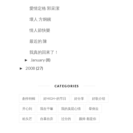
愛情定格 郭采潔
壞人 方炯鑌
情人節快樂
最近的 陳
我真的回來了！
January
(8)
►
2008
(27)
►
CATEGORIES
創作特輯
好HIGH~的节日
好分享
好歌介绍
开心到
我在干嘛
我的臭屁心情
晕倒去
粘头芒
自暴自弃
过分的
颜帅 都是你