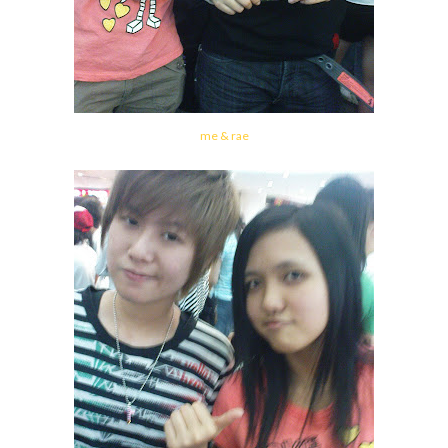
me & rae