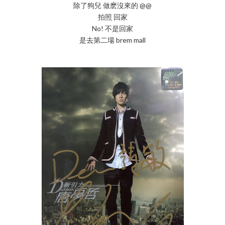
除了狗兒 做麽沒來的 @@
拍照 回家
No! 不是回家
是去第二場 brem mall