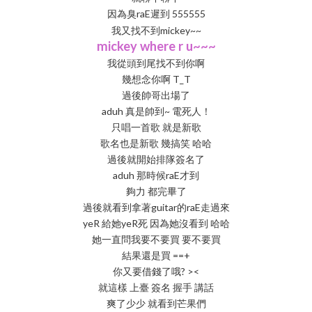
因為臭raE遲到 555555
我又找不到mickey~~
mickey where r u~~~
我從頭到尾找不到你啊
幾想念你啊 T_T
過後帥哥出場了
aduh 真是帥到~ 電死人！
只唱一首歌 就是新歌
歌名也是新歌 幾搞笑 哈哈
過後就開始排隊簽名了
aduh 那時候raE才到
夠力 都完畢了
過後就看到拿著guitar的raE走過來
yeR 給她yeR死 因為她沒看到 哈哈
她一直問我要不要買 要不要買
結果還是買 ==+
你又要借錢了哦? ><
就這樣 上臺 簽名 握手 講話
爽了少少 就看到芒果們