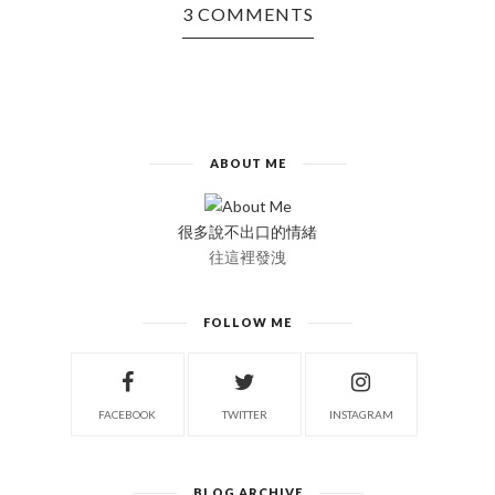
3 COMMENTS
ABOUT ME
很多說不出口的情緒
往這裡發洩
FOLLOW ME
FACEBOOK
TWITTER
INSTAGRAM
BLOG ARCHIVE