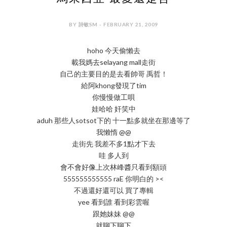
BY 詩敏SM - FEBRUARY 21, 2009
hoho 今天偷懶去
載我媽去selayang mall走街
自己的主要目的是去看帥哥 禹哲！
給阿khong發現了tim
你慢慢做工唄
娃哈哈 奸笑中
aduh 那些人sotsot下的 十一點多就坐在那邊等了
我懶惰 @@
走街先 我差不多1點才下去
哇 多人到
會不會好像上次林峰醬只看到額頭
555555555555 raE 你明白的 ><
不過還好還可以 買了專輯
yee 看到誰 看到彩雲喔
跟她妹妹 @@
就聊下聊下