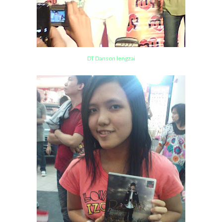
DT Danson lengzai