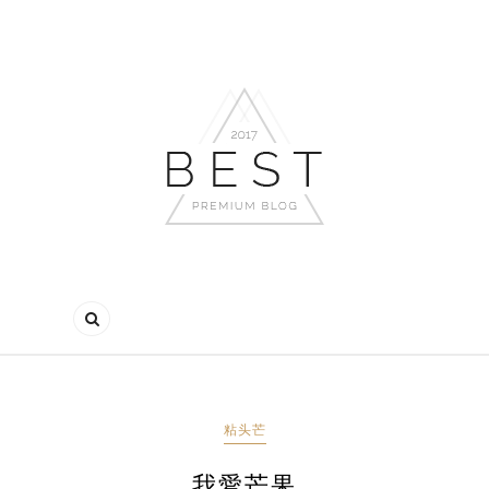
粘头芒
我愛芒果