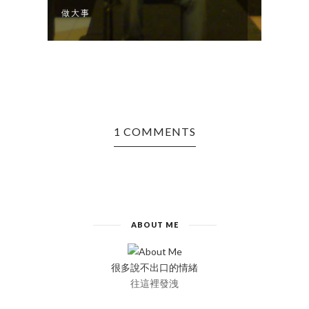
做大事
芒果
1 COMMENTS
ABOUT ME
很多說不出口的情緒
往這裡發洩