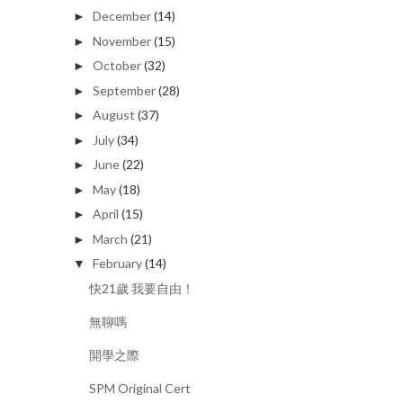
December
(14)
►
November
(15)
►
October
(32)
►
September
(28)
►
August
(37)
►
July
(34)
►
June
(22)
►
May
(18)
►
April
(15)
►
March
(21)
►
February
(14)
▼
快21歲 我要自由！
無聊嗎
開學之際
SPM Original Cert