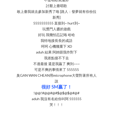
討厭上臺唱歌
敢上臺我就去參加新秀了咯 [路人：發夢就有你份拉
新秀]
5555555555 直接到~ hurt到~
玩獎門人醬的遊戲
好玩 我幾怕忘記咯 哈哈
我特地接長長的成語
呵呵 心機幾重下 XD
aduh 結果 阿帥跟我作對下
我差點接不下去
不過最後 還是我贏了 爽到~~~
可是不爽的事情來了 555555
臭GAN WAN CHEAN用microphone大聲對著所有人
說
很好 SM贏了！
!@@!#@@#@#$@$@$@#@#
aduh 我沒有名給你叫阿 555555
哭！！！