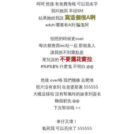
呵呵 然後 有免費海報 可以寫名字
我叫她寫 羊頭SM
寫這個很A咧
結果她給我說
aduh 哪裏有A到 騙鬼阿
拍照的時候更over
每次都會跟mc站一起 那個臭人
讓我抓不到重點是
不要灑花窗拉
尾兒說的
#%#%$% 什麽鬼 不明白 @@
然後 over咯 我們幾條 去爬墻
照片沒有拿到 在老婆那裏 555555
大概這樣啦 沒有幫佩玲的妹拿到簽名
鞠個躬先 @@
下次幫你啦 ><
車仔又壞！
氣死我 可以丟掉了 555555