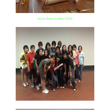
me & Chean (so blur 5555)