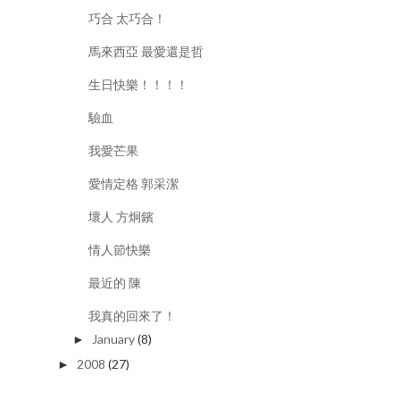
巧合 太巧合！
馬來西亞 最愛還是哲
生日快樂！！！！
驗血
我愛芒果
愛情定格 郭采潔
壞人 方炯鑌
情人節快樂
最近的 陳
我真的回來了！
January
(8)
►
2008
(27)
►