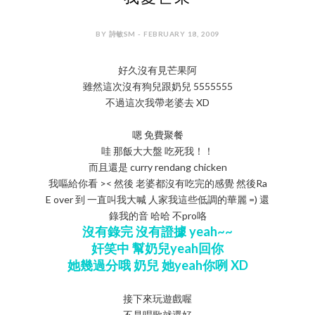
BY 詩敏SM - FEBRUARY 18, 2009
好久沒有見芒果阿
雖然這次沒有狗兒跟奶兒 5555555
不過這次我帶老婆去 XD
嗯 免費聚餐
哇 那飯大大盤 吃死我！！
而且還是 curry rendang chicken
我嘔給你看 >< 然後 老婆都沒有吃完的感覺 然後Ra
E over 到 一直叫我大喊 人家我這些低調的華麗 =) 還
錄我的音 哈哈 不pro咯
沒有錄完 沒有證據 yeah~~
奸笑中 幫奶兒yeah回你
她幾過分哦 奶兒 她yeah你咧 XD
接下來玩遊戲喔
不是唱歌就還好