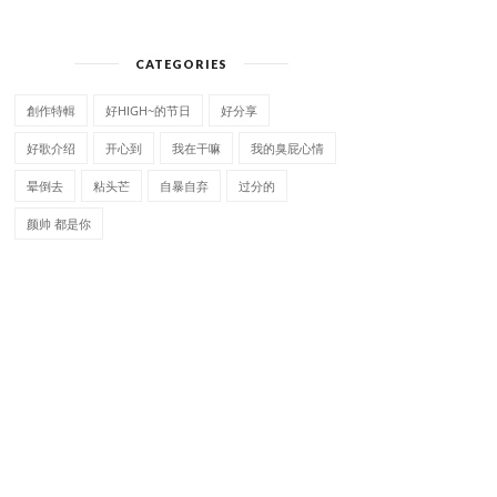
CATEGORIES
創作特輯
好HIGH~的节日
好分享
好歌介绍
开心到
我在干嘛
我的臭屁心情
晕倒去
粘头芒
自暴自弃
过分的
颜帅 都是你