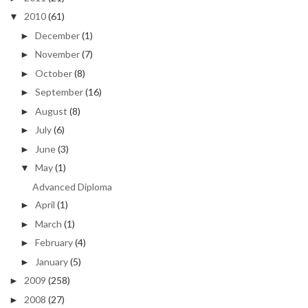
2010
(61)
▼
December
(1)
►
November
(7)
►
October
(8)
►
September
(16)
►
August
(8)
►
July
(6)
►
June
(3)
►
May
(1)
▼
Advanced Diploma
April
(1)
►
March
(1)
►
February
(4)
►
January
(5)
►
2009
(258)
►
2008
(27)
►