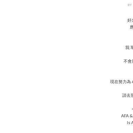
BY
好
我 
不會
現在努力為 Ad
請去
AFA & 
Is 