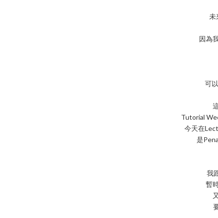
未
因為我是S
可以
Tutoria
今天在Lec
是Pen
我跟
暫