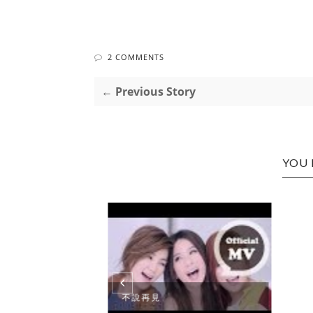
2 COMMENTS
← Previous Story
YOU 
不說再見