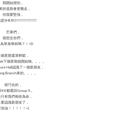
我開始很怕，
來的道路會更難走，
但我要堅強，
HERO!!!!!!!!!!!!!!!!
芒果們，
很想念你們，
為單身舉杯嗎？！=D
這個星期還算輕鬆，
l Week下個星期就開始咯。。。。
ture Hall認識了一個新朋友，
ang Branch來的。。。。
很巧合的，
KK都選回Group 9...
時只有我們相依為命，
又要認識新朋友了，
要加油！！！！！=)