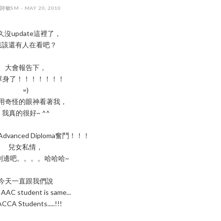
 詩敏SM - MAY 20, 2010
久沒update這裡了，
應該還有人在看吧？
大會報告下，
單身了！！！！！！！
=)
用奇怪的眼神看著我，
我真的很好~ ^^
vanced Diploma奮鬥！！！
兒女私情，
別邊吧。。。。哈哈哈~
今天一直跟我們說
AAC student is same...
ACCA Students.....!!!