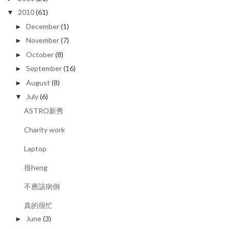
2010
(61)
▼
December
(1)
►
November
(7)
►
October
(8)
►
September
(16)
►
August
(8)
►
July
(6)
▼
ASTRO新秀
Charity work
Laptop
很heng
不應該病倒
真的很忙
June
(3)
►