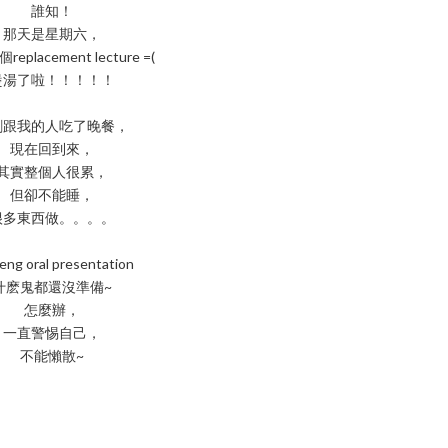
誰知！
那天是星期六，
eplacement lecture =(
煲湯了啦！！！！！
剛跟我的人吃了晚餐，
現在回到來，
其實整個人很累，
但卻不能睡，
很多東西做。。。。
g oral presentation
什麽鬼都還沒準備~
怎麼辦，
一直警惕自己，
不能懶散~