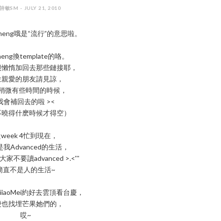
詩敏SM - JULY 21, 2010
eng哦是“流行”的意思啦。
eng換template的咯。
很懶惰加回去那些鏈接耶，
位親愛的朋友請見諒，
稍微有些時間的時候，
我會補回去的啦 ><
不曉得什麽時候才得空）
week 4忙到現在，
我Advanced的生活，
不要讀advanced >.<'''
簡直不是人的生活~
iiaoMei約好去雲頂看台慶，
便也找埋芒果她們的，
哎~