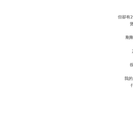
但卻有2個r
剛
我的en