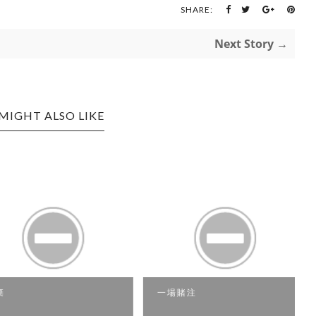
SHARE:
Next Story →
MIGHT ALSO LIKE
一場賭注