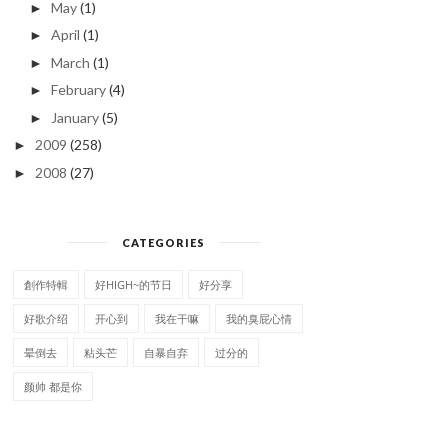
May
(1)
►
April
(1)
►
March
(1)
►
February
(4)
►
January
(5)
►
2009
(258)
►
2008
(27)
►
CATEGORIES
創作特輯
好HIGH~的节日
好分享
好歌介绍
开心到
我在干嘛
我的臭屁心情
晕倒去
粘头芒
自暴自弃
过分的
不說再見
颜帅 都是你
突然