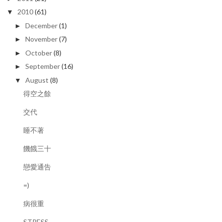
2010
(61)
▼
December
(1)
►
November
(7)
►
October
(8)
►
September
(16)
►
August
(8)
▼
得空之餘
交代
睡不著
饑餓三十
戀愛通告
=)
病很重
STRESS