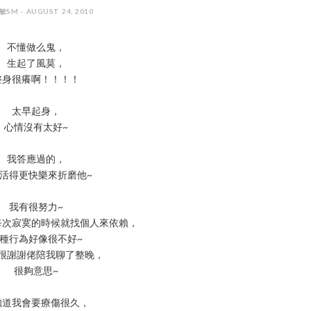
敏SM - AUGUST 24, 2010
不懂做么鬼，
生起了風莫，
整身很癢啊！！！！
太早起身，
心情沒有太好~
我答應過的，
活得更快樂來折磨他~
我有很努力~
每次寂寞的時候就找個人來依賴，
種行為好像很不好~
很謝謝佬陪我聊了整晚，
很夠意思~
知道我會要療傷很久，