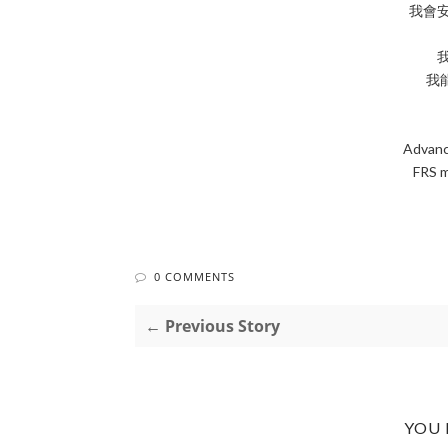
我會
我
Advanc
FRS m
0 COMMENTS
← Previous Story
YOU 