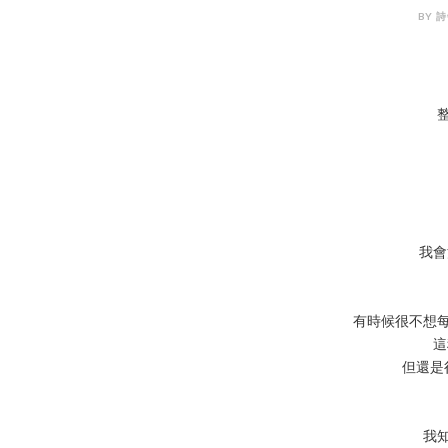
BY 詩
我會
有時候很不想
這
但還是
我