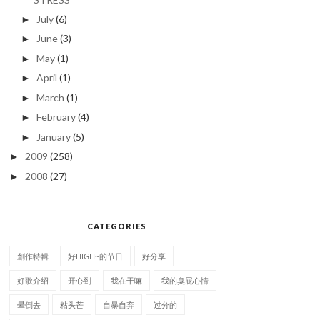
July
(6)
►
June
(3)
►
May
(1)
►
April
(1)
►
March
(1)
►
February
(4)
►
不說再見
January
(5)
►
2009
(258)
►
很久了，這陣子，可以了
2008
(27)
►
CATEGORIES
創作特輯
好HIGH~的节日
好分享
好歌介绍
开心到
我在干嘛
我的臭屁心情
晕倒去
粘头芒
自暴自弃
过分的