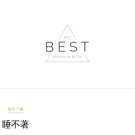
我在干嘛
睡不著