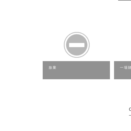
放棄
一場賭