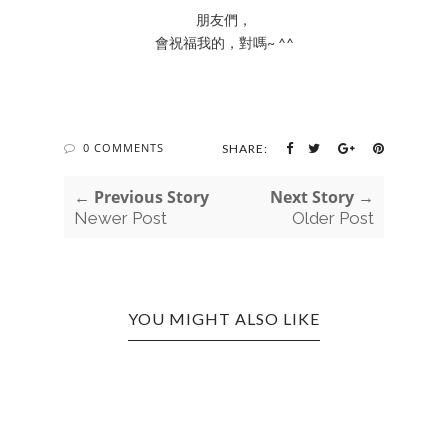
朋友們，
會祝福我的，對嗎~ ^^
0 COMMENTS
SHARE:
← Previous Story
Next Story →
Newer Post
Older Post
YOU MIGHT ALSO LIKE