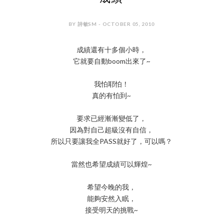
BY 詩敏SM - OCTOBER 05, 2010
成績還有十多個小時，
它就要自動boom出來了~
我怕耶怕！
真的有怕到~
要求已經漸漸變低了，
因為對自己超級沒有自信，
所以只要讓我全PASS就好了，可以嗎？
當然也希望成績可以輝煌~
希望今晚的我，
能夠安然入眠，
接受明天的挑戰~