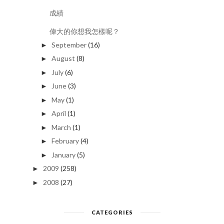
成績
偉大的你想我怎樣呢？
September
(16)
►
August
(8)
►
July
(6)
►
June
(3)
►
May
(1)
►
April
(1)
►
March
(1)
►
February
(4)
►
January
(5)
►
2009
(258)
►
2008
(27)
►
CATEGORIES