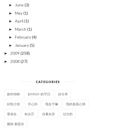
June
(3)
►
May
(1)
►
April
(1)
►
March
(1)
►
February
(4)
►
January
(5)
►
2009
(258)
►
2008
(27)
►
CATEGORIES
創作特輯
好HIGH~的节日
好分享
好歌介绍
开心到
我在干嘛
我的臭屁心情
晕倒去
粘头芒
自暴自弃
过分的
颜帅 都是你