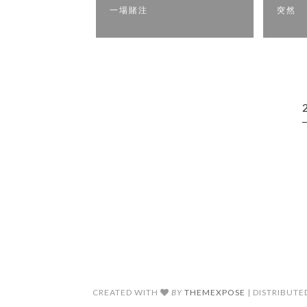
一場賭注
突然
CREATED WITH
BY
THEMEXPOSE
| DISTRIBUTE