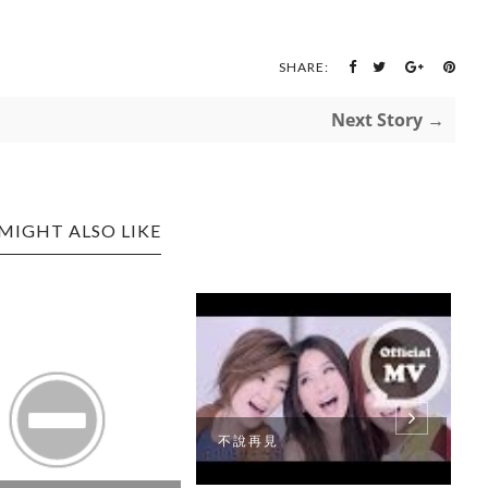
SHARE:
Next Story →
MIGHT ALSO LIKE
不說再見