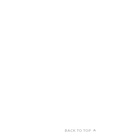
很久了，這陣子，可以了
堅決決定了
BACK TO TOP