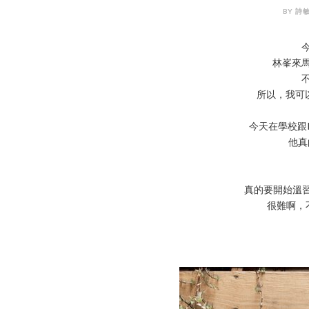
BY 詩敏
林峯來
所以，我可以去了
今天在學校跟Prog
他真
真的要開始溫習Pe
很難啊，不