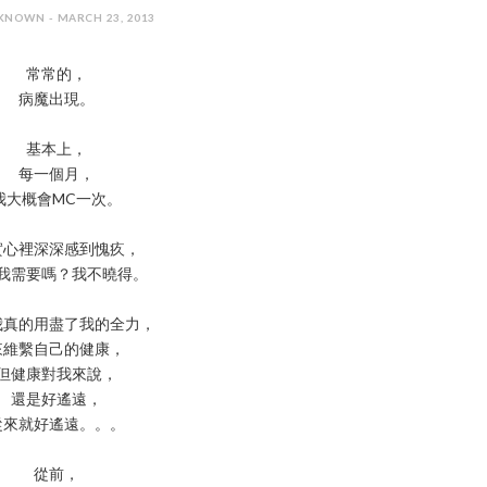
KNOWN - MARCH 23, 2013
常常的，
病魔出現。
基本上，
每一個月，
我大概會MC一次。
實心裡深深感到愧疚，
我需要嗎？我不曉得。
我真的用盡了我的全力，
來維繫自己的健康，
但健康對我來說，
還是好遙遠，
從來就好遙遠。。。
從前，