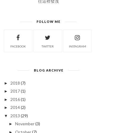
往這裡發洩
FOLLOW ME
FACEBOOK
TWITTER
INSTAGRAM
BLOG ARCHIVE
2018
(7)
►
2017
(1)
►
2016
(1)
►
2014
(2)
►
2013
(29)
▼
November
(3)
►
October
(7)
►