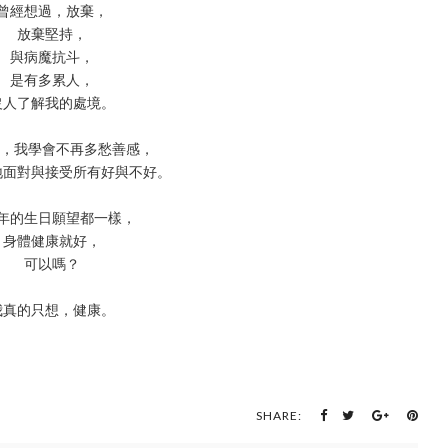
曾經想過，放棄，
放棄堅持，
與病魔抗斗，
是有多累人，
沒人了解我的處境。
內，我學會不再多愁善感，
地面對與接受所有好與不好。
年的生日願望都一樣，
身體健康就好，
可以嗎？
我真的只想，健康。
SHARE: