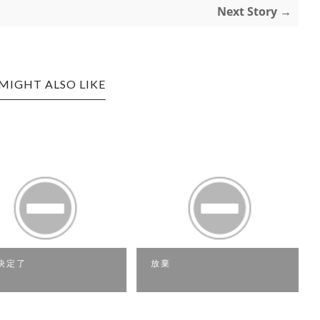
Next Story →
MIGHT ALSO LIKE
定了
放棄