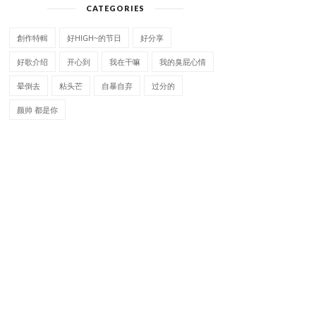
CATEGORIES
創作特輯
好HIGH~的节日
好分享
好歌介绍
开心到
我在干嘛
我的臭屁心情
晕倒去
粘头芒
自暴自弃
过分的
颜帅 都是你
別丟下我不管
一場賭注