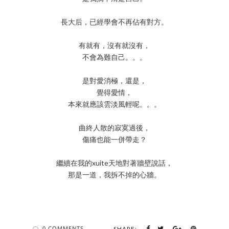
長大后，已經學會不再佔有對方。
有就有，沒有就沒有，
不會為難自己。。。
是對愛消極，還是，
覺得愛情，
本來就應該雲淡風輕呢。。。
曲終人散的寂寞過後，
傷痛也能一併帶走？
繼續在我的xuite天地對著牆壁說話，
那是一道，我拆不掉的心牆。
0 COMMENTS
SHARE: