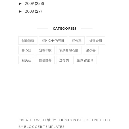
2009
(258)
►
2008
(27)
►
CATEGORIES
創作特輯
好HIGH~的节日
好分享
好歌介绍
开心到
我在干嘛
我的臭屁心情
晕倒去
粘头芒
自暴自弃
过分的
颜帅 都是你
CREATED WITH
BY
THEMEXPOSE
| DISTRIBUTED
BY
BLOGGER TEMPLATES