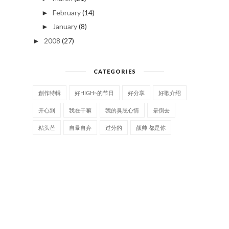
February
(14)
►
January
(8)
►
2008
(27)
►
CATEGORIES
創作特輯
好HIGH~的节日
好分享
好歌介绍
开心到
我在干嘛
我的臭屁心情
晕倒去
粘头芒
自暴自弃
过分的
颜帅 都是你