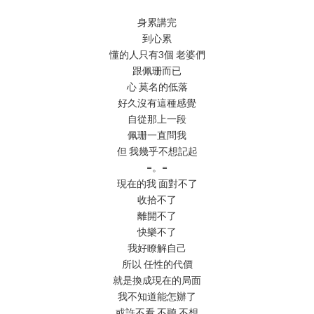
身累講完
到心累
懂的人只有3個 老婆們
跟佩珊而已
心 莫名的低落
好久沒有這種感覺
自從那上一段
佩珊一直問我
但 我幾乎不想記起
=。=
現在的我 面對不了
收拾不了
離開不了
快樂不了
我好瞭解自己
所以 任性的代價
就是換成現在的局面
我不知道能怎辦了
或許不看 不聽 不想