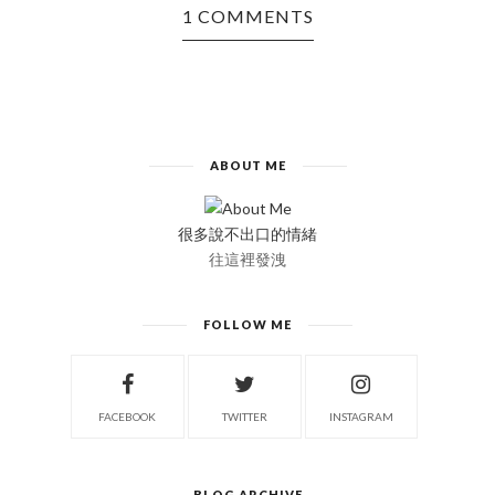
1 COMMENTS
ABOUT ME
很多說不出口的情緒
往這裡發洩
FOLLOW ME
FACEBOOK
TWITTER
INSTAGRAM
BLOG ARCHIVE