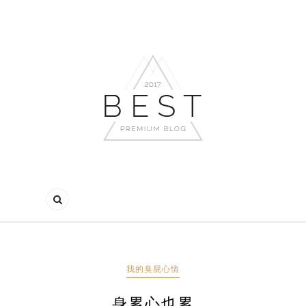
我的臭屁心情
身累心也累