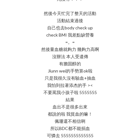
然後今天忙完了整天的活動
活動結束過後
自己也去body check up
check BMI 我差點缺營養
=。=
然後量血糖就夠力 幾夠力高啊
沒辦法 本人受遺傳
有膽固醇的
Jiunn wei的手勢算ok啦
只是我很久沒有驗血+抽血
我怕到拉著添杰的手 ><
不要罵我小孩子啦 5555555
結果
血出不是很多出來
都說的啦 我貧血的嘛！
佩珊還不相信咧
所以BDC都不能捐血
可憐去 5555555555555