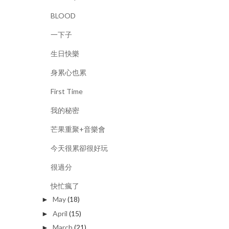
BLOOD
一下子
生日快樂
身累心也累
First Time
我的秘密
芒果重聚+音樂會
今天很累卻很好玩
很過分
快忙瘋了
May
(18)
►
April
(15)
►
March
(21)
►