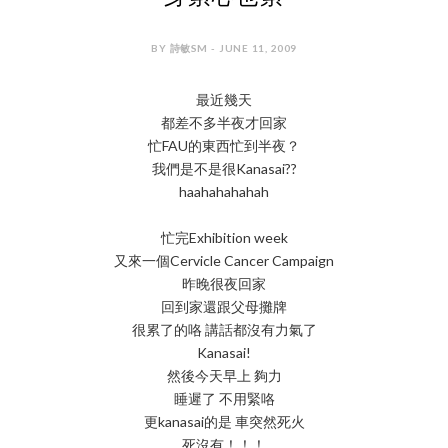
BY 詩敏SM - JUNE 11, 2009
最近幾天
都差不多半夜才回家
忙FAU的東西忙到半夜？
我們是不是很Kanasai??
haahahahahah
忙完Exhibition week
又來一個Cervicle Cancer Campaign
昨晚很夜回家
回到家還跟父母攤牌
很累了的咯 講話都沒有力氣了
Kanasai!
然後今天早上 夠力
睡遲了 不用緊咯
更kanasai的是 車突然死火
死沒有！！！