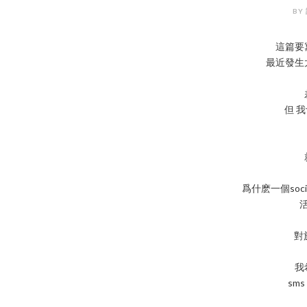
BY 
這篇要
最近發生
但 
爲什麽一個soc
對
我
sms