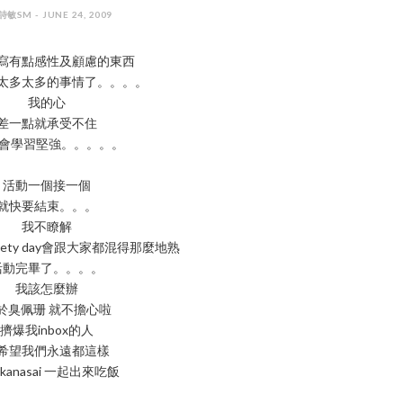
詩敏SM - JUNE 24, 2009
寫有點感性及顧慮的東西
太多太多的事情了。。。。
我的心
差一點就承受不住
我會學習堅強。。。。。
活動一個接一個
就快要結束。。。
我不瞭解
iety day會跟大家都混得那麼地熟
活動完畢了。。。。
我該怎麼辦
於臭佩珊 就不擔心啦
擠爆我inbox的人
希望我們永遠都這樣
 kanasai 一起出來吃飯