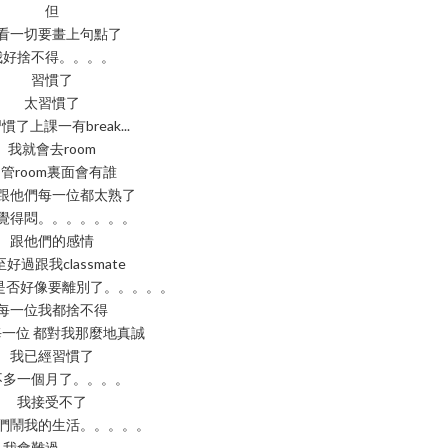
但
看一切要畫上句點了
我好捨不得。。。。
習慣了
太習慣了
慣了上課一有break...
我就會去room
管room裏面會有誰
跟他們每一位都太熟了
覺得悶。。。。。。。
跟他們的感情
好過跟我classmate
 是否好像要離別了。。。。。
每一位我都捨不得
一位 都對我那麼地真誠
我已經習慣了
不多一個月了。。。。
我接受不了
們鬧我的生活。。。。。
我會難過。。。