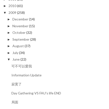
2010
(61)
►
2009
(258)
▼
December
(14)
►
November
(15)
►
October
(32)
►
September
(28)
►
August
(37)
►
July
(34)
►
June
(22)
▼
可不可以愛我
Information Update
寂寞了
Day Gathering VS FAU's life END
局面