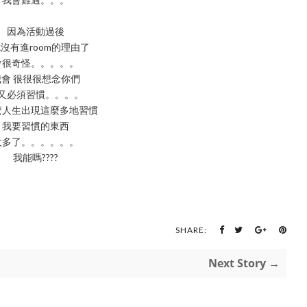
因為活動過後
沒有進room的理由了
會很奇怪。。。。。
我會 很很很想念你們
又必須習慣。。。。
麽人生出現這麼多地習慣
我要習慣的東西
太多了。。。。。。
我能嗎????
SHARE:
Next Story →