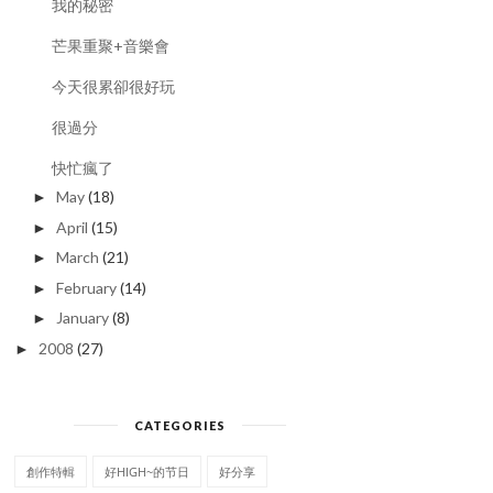
我的秘密
芒果重聚+音樂會
今天很累卻很好玩
很過分
快忙瘋了
May
(18)
►
April
(15)
►
March
(21)
►
February
(14)
►
感觸 之 謝謝你出現在我的青
January
(8)
突然
►
春里
2008
(27)
►
CATEGORIES
創作特輯
好HIGH~的节日
好分享