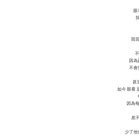
眼
我習
不
因為
不會
甚至
如今 眼看
因為每
差
少了他