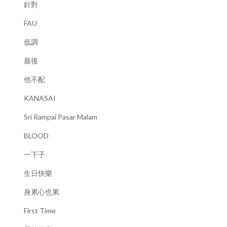
針對
FAU
低調
最後
他不配
KANASAI
Sri Rampai Pasar Malam
BLOOD
一下子
生日快樂
身累心也累
First Time