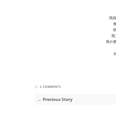
我就
我
爲什
2 COMMENTS
← Previous Story