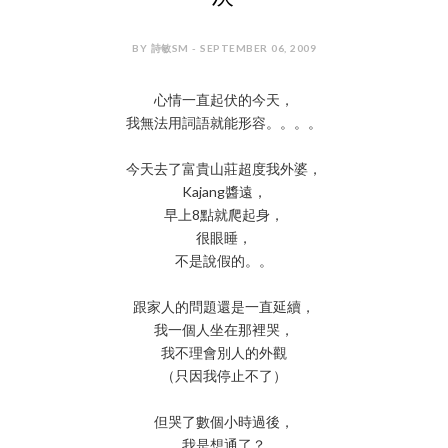
BY 詩敏SM - SEPTEMBER 06, 2009
心情一直起伏的今天，
我無法用詞語就能形容。。。。
今天去了富貴山莊超度我外婆，
Kajang醬遠，
早上8點就爬起身，
很眼睡，
不是說假的。。
跟家人的問題還是一直延續，
我一個人坐在那裡哭，
我不理會別人的外觀
（只因我停止不了）
但哭了數個小時過後，
我是想通了？