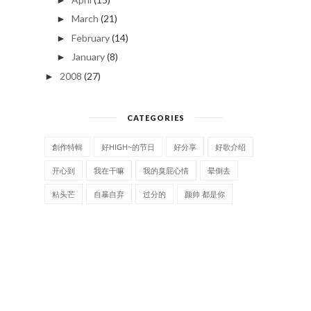
March
(21)
►
February
(14)
►
January
(8)
►
2008
(27)
►
CATEGORIES
創作特輯
好HIGH~的节日
好分享
好歌介绍
开心到
我在干嘛
我的臭屁心情
晕倒去
粘头芒
自暴自弃
过分的
颜帅 都是你