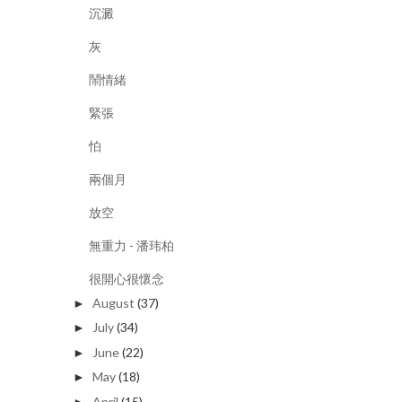
沉澱
灰
鬧情緒
緊張
怕
兩個月
放空
無重力 - 潘玮柏
很開心很懷念
August
(37)
►
July
(34)
►
June
(22)
►
May
(18)
►
April
(15)
►