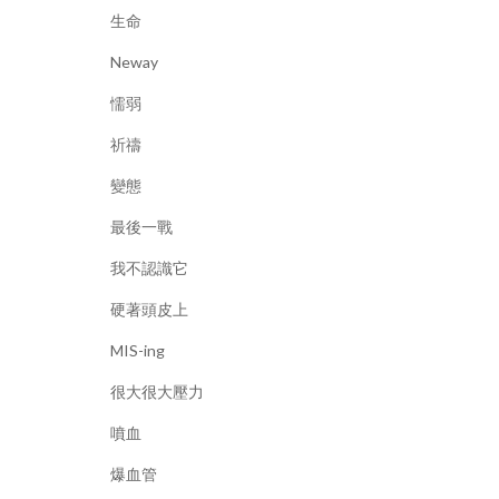
生命
Neway
懦弱
祈禱
變態
最後一戰
我不認識它
硬著頭皮上
MIS-ing
很大很大壓力
噴血
爆血管