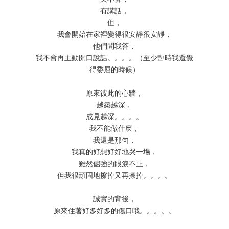
有講話，
但，
我會開始在家裡變得很安靜很安靜，
他們問我答，
我不會再主動開口說話。。。。（至少暫時我還覺
得委屈的時候）
原來彼此的心牆，
越築越深，
成見越深。。。。
我不能做什麽，
我還是那句，
我真的好想好好地哭一場，
雖然倔強的眼淚不止，
但我很頑固地擦掉又再擦掉。。。。
誠實的背後，
原來住著好多好多的傷口哦。。。。。