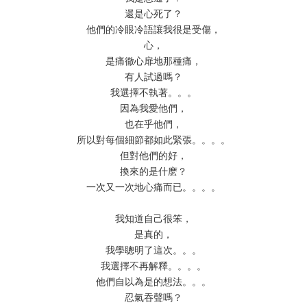
還是心死了？
他們的冷眼冷語讓我很是受傷，
心，
是痛徹心扉地那種痛，
有人試過嗎？
我選擇不執著。。。
因為我愛他們，
也在乎他們，
所以對每個細節都如此緊張。。。。
但對他們的好，
換來的是什麽？
一次又一次地心痛而已。。。。
我知道自己很笨，
是真的，
我學聰明了這次。。。
我選擇不再解釋。。。。
他們自以為是的想法。。。
忍氣吞聲嗎？