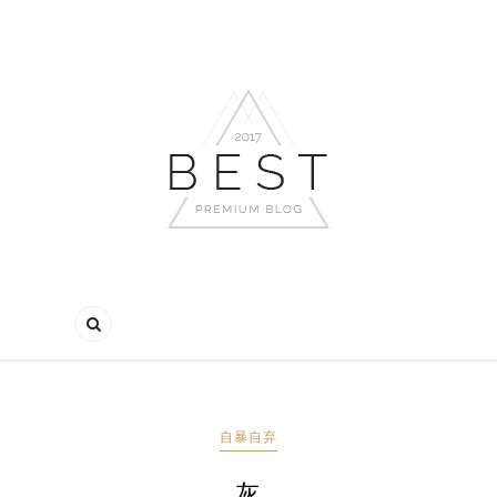
自暴自弃
灰