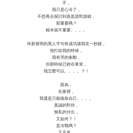
不，
我只是心冷了，
不想再去探討到底是誰對誰錯，
那重要嗎？
根本就不重要。。。。
玲新發明的罵人字句有成功讓我笑一秒鐘，
他打給我的時候，
我有哭的衝動，
但那時候已經在車里，
我怎麼可以。。。。？！
因為，
在家裡，
我還是只能偽裝自己。。。。
真誠的對待，
無私的付出，
又如何？！
是冷戰嗎？
又不算，