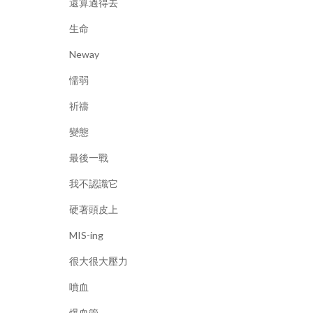
還算過得去
生命
Neway
懦弱
祈禱
變態
最後一戰
我不認識它
硬著頭皮上
MIS-ing
很大很大壓力
噴血
爆血管