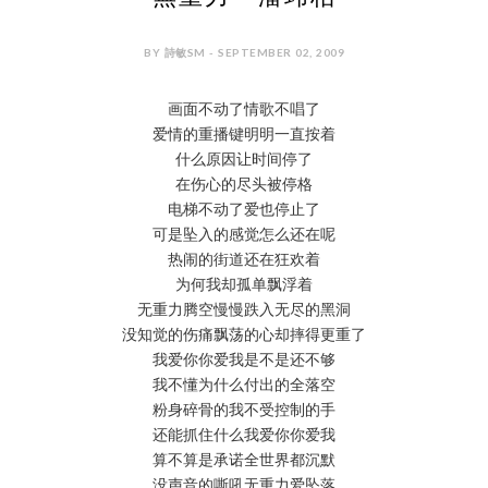
BY 詩敏SM - SEPTEMBER 02, 2009
画面不动了情歌不唱了
爱情的重播键明明一直按着
什么原因让时间停了
在伤心的尽头被停格
电梯不动了爱也停止了
可是坠入的感觉怎么还在呢
热闹的街道还在狂欢着
为何我却孤单飘浮着
无重力腾空慢慢跌入无尽的黑洞
没知觉的伤痛飘荡的心却摔得更重了
我爱你你爱我是不是还不够
我不懂为什么付出的全落空
粉身碎骨的我不受控制的手
还能抓住什么我爱你你爱我
算不算是承诺全世界都沉默
没声音的嘶吼无重力爱坠落