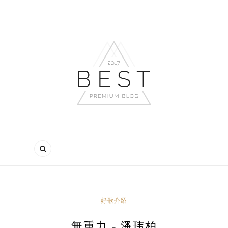
好歌介绍
無重力 - 潘玮柏