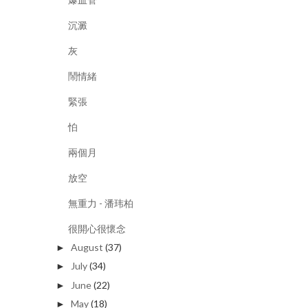
沉澱
灰
鬧情緒
緊張
怕
兩個月
放空
無重力 - 潘玮柏
很開心很懷念
August
(37)
►
July
(34)
►
June
(22)
►
May
(18)
►