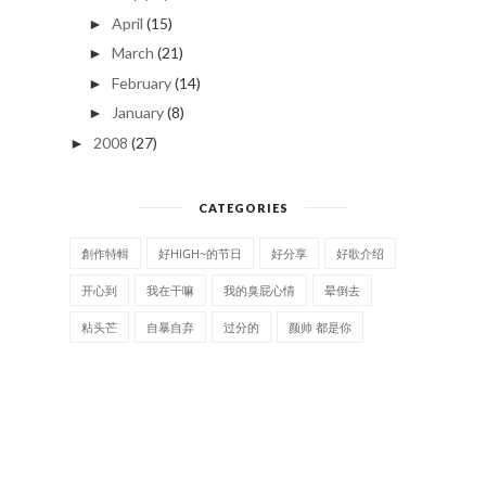
April
(15)
►
March
(21)
►
February
(14)
►
January
(8)
►
2008
(27)
►
CATEGORIES
創作特輯
好HIGH~的节日
好分享
好歌介绍
开心到
我在干嘛
我的臭屁心情
晕倒去
粘头芒
自暴自弃
过分的
颜帅 都是你