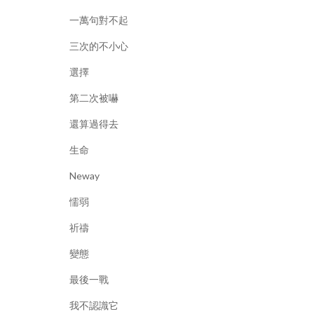
一萬句對不起
三次的不小心
選擇
第二次被嚇
還算過得去
生命
Neway
懦弱
祈禱
變態
最後一戰
我不認識它