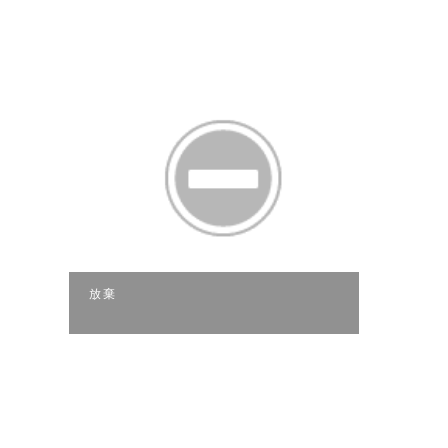
放棄
一場