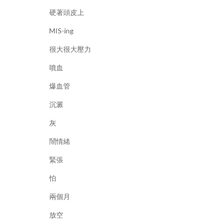
硬著頭皮上
MIS-ing
很大很大壓力
噴血
爆血管
沉澱
灰
鬧情緒
緊張
怕
兩個月
放空