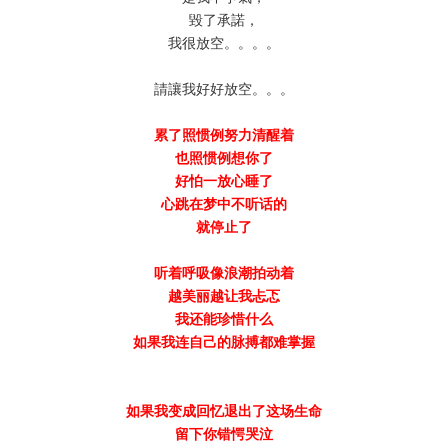
毀了承諾，
我很放空。。。。
請讓我好好放空。。。
累了照惯例努力清醒着
也照惯例想你了
好怕一放心睡了
心跳在梦中不听话的
就停止了
听着呼吸像浪潮拍动着
越美丽越让我忐忑
我还能珍惜什么
如果我连自己的脉搏都难掌握
如果我变成回忆退出了这场生命
留下你错愕哭泣