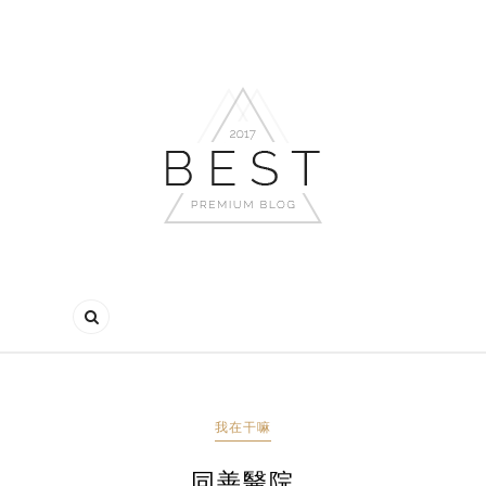
我在干嘛
同善醫院