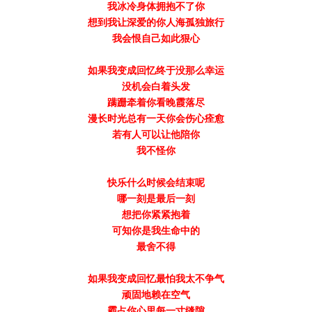
我冰冷身体拥抱不了你
想到我让深爱的你人海孤独旅行
我会恨自己如此狠心
如果我变成回忆终于没那么幸运
没机会白着头发
蹒跚牵着你看晚霞落尽
漫长时光总有一天你会伤心痊愈
若有人可以让他陪你
我不怪你
快乐什么时候会结束呢
哪一刻是最后一刻
想把你紧紧抱着
可知你是我生命中的
最舍不得
如果我变成回忆最怕我太不争气
顽固地赖在空气
霸占你心里每一寸缝隙