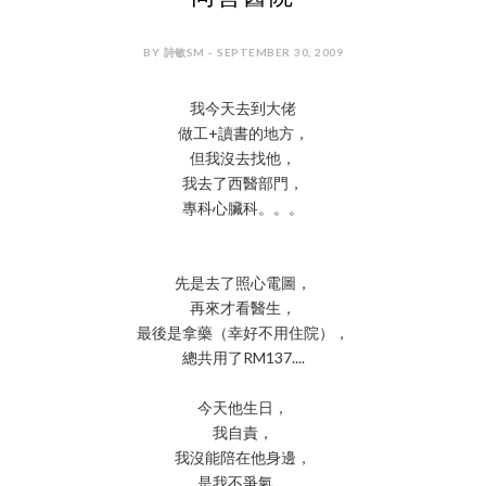
BY 詩敏SM - SEPTEMBER 30, 2009
我今天去到大佬
做工+讀書的地方，
但我沒去找他，
我去了西醫部門，
專科心臟科。。。
先是去了照心電圖，
再來才看醫生，
最後是拿藥（幸好不用住院），
總共用了RM137....
今天他生日，
我自責，
我沒能陪在他身邊，
是我不爭氣，