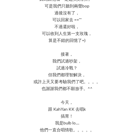
可是我們只聽到兩聲bop
過後沒有了，
可以回家去 =='''
不過還好啦，
可以收到人生第一支玫瑰，
算是不錯的回憶了=)
接著，
我們試過吵架，
試過冷戰？
但我們都理智解決，
或許上天又要考驗我們了吧。。。。
也謝謝我們都不願放手。^^
今天，
跟 KahYan KK 去唱k
搞胃！
我是bulb lo....
他們一直合唱情歌。。。。。