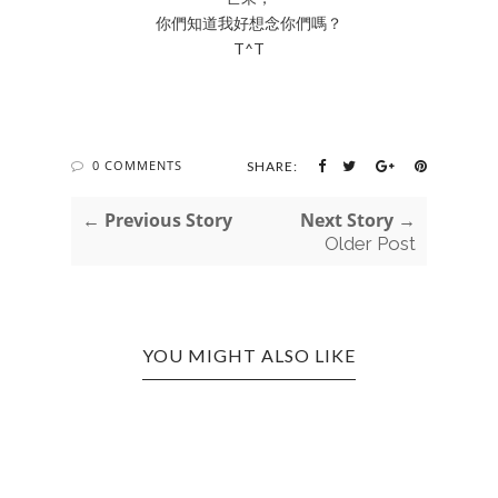
你們知道我好想念你們嗎？
T^T
0 COMMENTS
SHARE:
← Previous Story
Next Story →
Older Post
YOU MIGHT ALSO LIKE