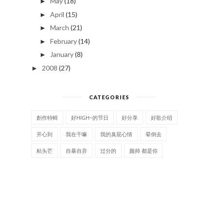
May
(18)
►
April
(15)
►
March
(21)
►
February
(14)
►
January
(8)
►
2008
(27)
►
CATEGORIES
創作特輯
好HIGH~的节日
好分享
好歌介绍
开心到
我在干嘛
我的臭屁心情
晕倒去
粘头芒
自暴自弃
过分的
颜帅 都是你