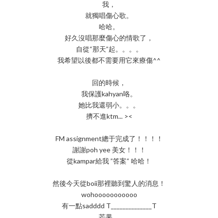
我，
就獨唱傷心歌。
哈哈。
好久沒唱那麼傷心的情歌了，
自從“那天”起。。。。
我希望以後都不需要用它來療傷^^
回的時候，
我保護kahyan咯。
她比我還弱小。。。
擠不進ktm... ><
FM assignment總于完成了！！！！
謝謝poh yee 美女！！！
從kampar給我 ”答案“ 哈哈！
然後今天從boii那裡聽到驚人的消息！
wohooooooooooo
有一點sadddd T______________T
芒果，