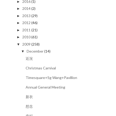
2016
(1)
►
2014
(2)
►
2013
(29)
►
2012
(46)
►
2011
(21)
►
2010
(61)
►
2009
(258)
▼
December
(14)
▼
近況
Christmas Carnival
Timesquare+Sg Wang+Pavillion
Annual General Meeting
新衣
想念
幸好