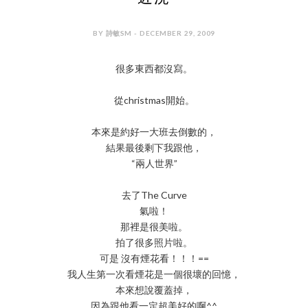
BY 詩敏SM - DECEMBER 29, 2009
很多東西都沒寫。
從christmas開始。
本來是約好一大班去倒數的，
結果最後剩下我跟他，
“兩人世界”
去了The Curve
氣啦！
那裡是很美啦。
拍了很多照片啦。
可是 沒有煙花看！！！==
我人生第一次看煙花是一個很壞的回憶，
本來想說覆蓋掉，
因為跟他看一定超美好的啊^^