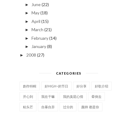
June
(22)
►
May
(18)
►
April
(15)
►
March
(21)
►
February
(14)
►
January
(8)
►
2008
(27)
►
CATEGORIES
創作特輯
好HIGH~的节日
好分享
好歌介绍
开心到
我在干嘛
我的臭屁心情
晕倒去
粘头芒
自暴自弃
过分的
颜帅 都是你