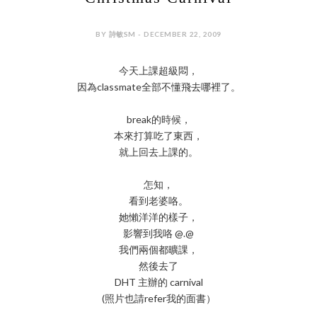
BY 詩敏SM - DECEMBER 22, 2009
今天上課超級悶，
因為classmate全部不懂飛去哪裡了。
break的時候，
本來打算吃了東西，
就上回去上課的。
怎知，
看到老婆咯。
她懶洋洋的樣子，
影響到我咯 @.@
我們兩個都曠課，
然後去了
DHT 主辦的 carnival
(照片也請refer我的面書）