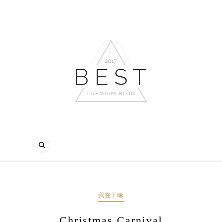
我在干嘛
Christmas Carnival