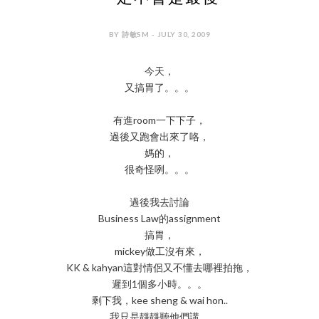
BY 詩敏SM - JULY 30, 2009
今天，
又搞胃了。。。
有進room一下下子，
過後又跑會出來了咯，
媽的，
很奇怪咧。。。
過後我去討論
Business Law的assignment
搞胃，
mickey做工沒有來，
KK & kahyan這對情侶又不懂去哪裡拍拖，
遲到1個多小時。。。
剩下我，kee sheng & wai hon..
我只是靜靜聽他們講，