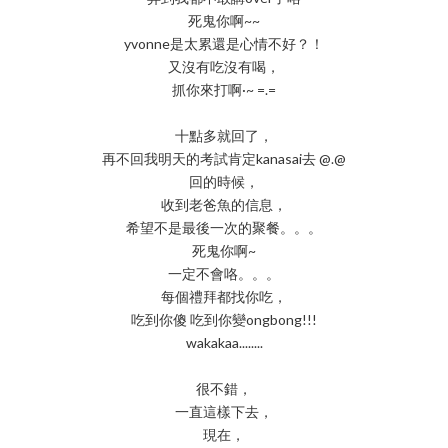
死鬼你啊~~
yvonne是太累還是心情不好？！
又沒有吃沒有喝，
抓你來打啊·~ =.=
十點多就回了，
再不回我明天的考試肯定kanasai去 @.@
回的時候，
收到老爸魚的信息，
希望不是最後一次的聚餐。。。
死鬼你啊~
一定不會咯。。。
每個禮拜都找你吃，
吃到你傻 吃到你變ongbong!!!
wakakaa........
很不錯，
一直這樣下去，
現在，