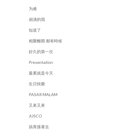
为难
崩潰的我
知道了
相聚離開 都有時候
好久的第一次
Presentation
最累就是今天
生日快樂
PASAR MALAM
又來又來
JUSCO
搞胃接著去