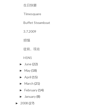
生日快樂
Timesquare
Buffet Steamboat
3.7.2009
煩惱
從前。現在
H1N1
June
(22)
►
May
(18)
►
April
(15)
►
March
(21)
►
February
(14)
►
January
(8)
►
2008
(27)
►