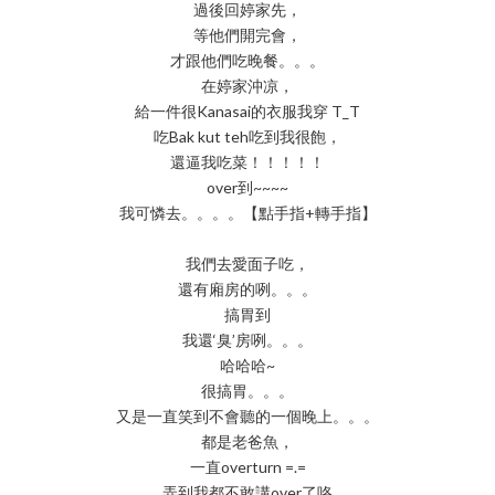
過後回婷家先，
等他們開完會，
才跟他們吃晚餐。。。
在婷家沖凉，
給一件很Kanasai的衣服我穿 T_T
吃Bak kut teh吃到我很飽，
還逼我吃菜！！！！！
over到~~~~
我可憐去。。。。【點手指+轉手指】
我們去愛面子吃，
還有廂房的咧。。。
搞胃到
我還‘臭’房咧。。。
哈哈哈~
很搞胃。。。
又是一直笑到不會聽的一個晚上。。。
都是老爸魚，
一直overturn =.=
弄到我都不敢講over了咯