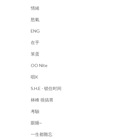
情緒
怒氣
ENG
在乎
笨蛋
OO Nite
唱K
S.H.E - 锁住时间
林峰 很搞胃
考驗
眼睡~
一生都難忘