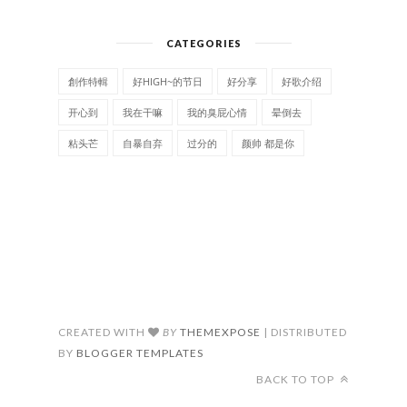
CATEGORIES
創作特輯
好HIGH~的节日
好分享
好歌介绍
开心到
我在干嘛
我的臭屁心情
晕倒去
粘头芒
自暴自弃
过分的
颜帅 都是你
CREATED WITH
BY
THEMEXPOSE
| DISTRIBUTED
BY
BLOGGER TEMPLATES
BACK TO TOP