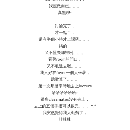
我照做而已。。。
真無聊~
討論完了，
才一點半，
還有半個小時才上課咧。。。
媽的，
又不懂去哪裡咧。。。
看著room的門口，
又不敢進去喔。。。
我只好在foyer一個人坐著，
聽歌算了。。。
第一次那麼準時地去上lecture
哈哈哈哈哈哈~
很多classmates沒有去上，
去上的五個手指可以數完。。。^.^
我突然覺得我太勤勞了，
哇咔咔