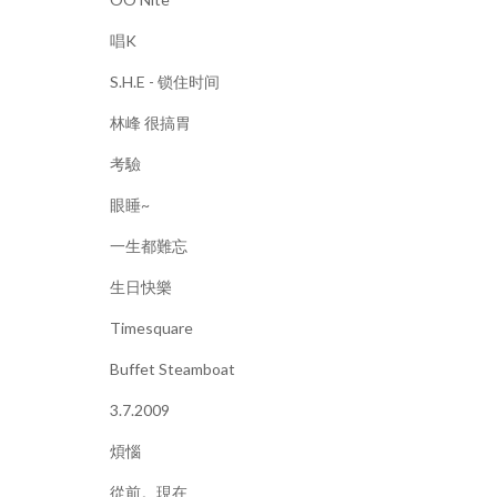
唱K
S.H.E - 锁住时间
林峰 很搞胃
考驗
眼睡~
一生都難忘
生日快樂
Timesquare
Buffet Steamboat
3.7.2009
煩惱
從前。現在