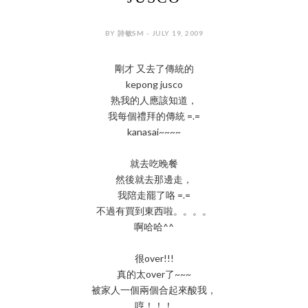
BY 詩敏SM - JULY 19, 2009
剛才 又去了傳統的
kepong jusco
熟我的人應該知道，
我每個禮拜的傳統 =.=
kanasai~~~~
就去吃晚餐
然後就去那邊走，
我陪走罷了咯 =.=
不過有買到東西啦。。。。
啊哈哈^^
很over!!!
真的太over了~~~
被家人一個兩個合起來酸我，
哼！！！