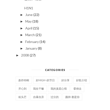
H1N1
June
(22)
►
May
(18)
►
April
(15)
►
March
(21)
►
February
(14)
►
January
(8)
►
2008
(27)
►
CATEGORIES
創作特輯
好HIGH~的节日
好分享
好歌介绍
开心到
我在干嘛
我的臭屁心情
晕倒去
粘头芒
自暴自弃
过分的
颜帅 都是你