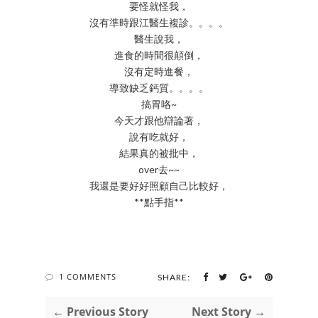
要怪就怪我，
沒有準時跟江醫生複診。。。。
醫生說我，
進食的時間很顛倒，
沒有定時進餐，
導致缺乏鈣質。。。。
搞胃咯~
今天才跟他辯論著，
說有吃就好，
結果真的被批中，
over去~~
我還是要好好照顧自己比較好，
**點手指**
1 COMMENTS
SHARE:
← Previous Story
Next Story →