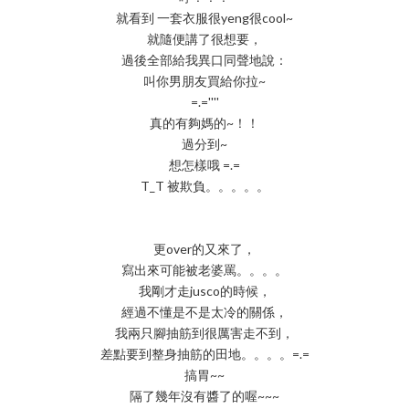
就看到 一套衣服很yeng很cool~
就隨便講了很想要，
過後全部給我異口同聲地說：
叫你男朋友買給你拉~
=.=''''
真的有夠媽的~！！
過分到~
想怎樣哦 =.=
T_T 被欺負。。。。。
更over的又來了，
寫出來可能被老婆罵。。。。
我剛才走jusco的時候，
經過不懂是不是太冷的關係，
我兩只腳抽筋到很厲害走不到，
差點要到整身抽筋的田地。。。。=.=
搞胃~~
隔了幾年沒有醬了的喔~~~