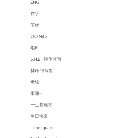
ENG
在乎
笨蛋
OO Nite
唱K
S.H.E - 锁住时间
林峰 很搞胃
考驗
眼睡~
一生都難忘
生日快樂
Timesquare