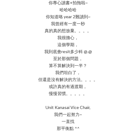
你專心讀書+拍拖啦~
哈哈哈哈
你知道咯 year 2難讀到~
我曾經有一度一秒
真的真的想放棄。。。。
我很擔心，
這個學期，
我到底會resit多少科 @.@
至於那個問題，
算不算解決到一半？
我們坦白了，
但還是沒有解決的方法。。。。
或許真的有過渡期，
慢慢習慣。。。。。
Unit Kanasai Vice Chair,
我們一起努力~
一直找
那平衡點 ^^