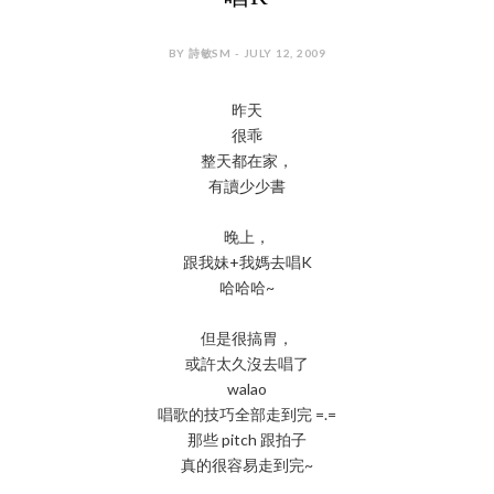
BY 詩敏SM - JULY 12, 2009
昨天
很乖
整天都在家，
有讀少少書
晚上，
跟我妹+我媽去唱K
哈哈哈~
但是很搞胃，
或許太久沒去唱了
walao
唱歌的技巧全部走到完 =.=
那些 pitch 跟拍子
真的很容易走到完~