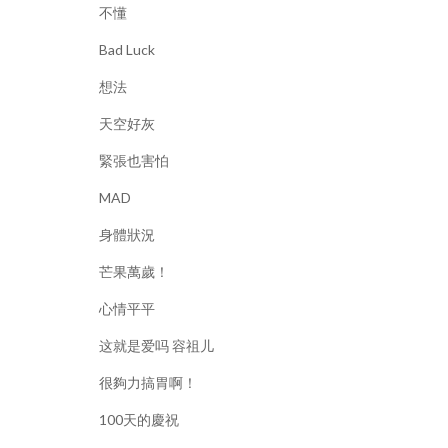
不懂
Bad Luck
想法
天空好灰
緊張也害怕
MAD
身體狀況
芒果萬歲！
心情平平
这就是爱吗 容祖儿
很夠力搞胃啊！
100天的慶祝