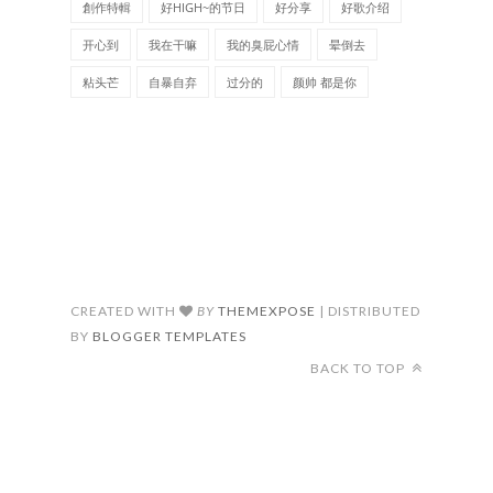
創作特輯
好HIGH~的节日
好分享
好歌介绍
开心到
我在干嘛
我的臭屁心情
晕倒去
粘头芒
自暴自弃
过分的
颜帅 都是你
CREATED WITH
BY
THEMEXPOSE
| DISTRIBUTED
BY
BLOGGER TEMPLATES
BACK TO TOP