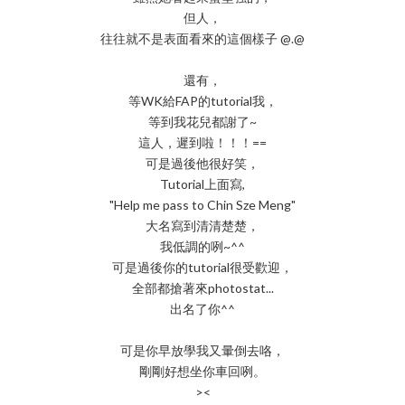
但人，
往往就不是表面看來的這個樣子 @.@
還有，
等WK給FAP的tutorial我，
等到我花兒都謝了~
這人，遲到啦！！！==
可是過後他很好笑，
Tutorial上面寫,
"Help me pass to Chin Sze Meng"
大名寫到清清楚楚，
我低調的咧~^^
可是過後你的tutorial很受歡迎，
全部都搶著來photostat...
出名了你^^
可是你早放學我又暈倒去咯，
剛剛好想坐你車回咧。
><