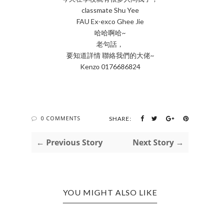
classmate Shu Yee
FAU Ex-exco Ghee Jie
哈哈啊哈~
老句話，
要知道詳情 聯絡我們的大佬~
Kenzo 0176686824
0 COMMENTS
SHARE:
← Previous Story
Next Story →
YOU MIGHT ALSO LIKE