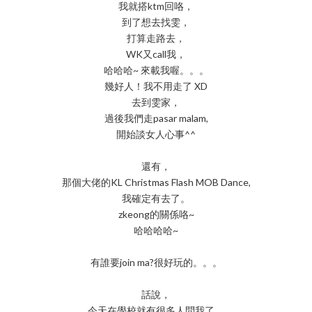
我就搭ktm回咯，
到了想去找雯，
打算走路去，
WK又call我，
哈哈哈~ 來載我喔。。。
幾好人！我不用走了 XD
去到雯家，
過後我們走pasar malam,
開始談女人心事^^
還有，
那個大佬的KL Christmas Flash MOB Dance,
我確定有去了。
zkeong的關係咯~
哈哈哈哈~
有誰要join ma?很好玩的。。。
話說，
今天在學校就有很多人問我了，