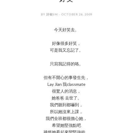
BY 詩敏SM - OCTOBER 26, 2009
今天好笑去。
好像很多好笑，
可是我又忘記了。
只寫我記得的咯。
但有不開心的事發生先，
Lay Jian 我classmate
很驚人的消息，
她爸爸 去世了。
我們聽到都嚇到，
所以她沒來上課，
我們全班都很擔心她，
希望她堅強點吧
雖然她看起來蠻堅強的，