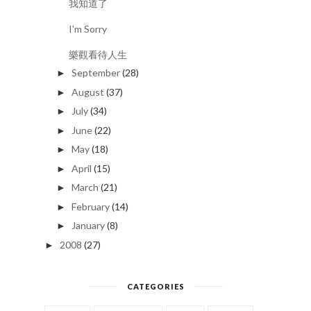
我知道了
I'm Sorry
樂觀看待人生
September
(28)
►
August
(37)
►
July
(34)
►
June
(22)
►
May
(18)
►
April
(15)
►
March
(21)
►
February
(14)
►
January
(8)
►
2008
(27)
►
CATEGORIES