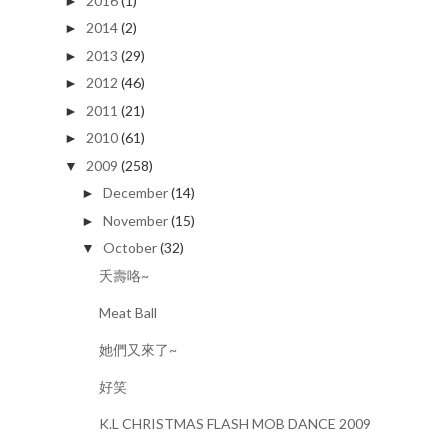
2016
(1)
►
2014
(2)
►
2013
(29)
►
2012
(46)
►
2011
(21)
►
2010
(61)
►
2009
(258)
▼
December
(14)
►
November
(15)
►
October
(32)
▼
夭壽咯~
Meat Ball
她們又來了~
好笑
K.L CHRISTMAS FLASH MOB DANCE 2009