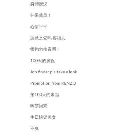
身體狀況
芒果萬歲！
心情平平
这就是爱吗 容祖儿
很夠力搞胃啊！
100天的慶祝
Job finder pls take a look
Promotion from KENZO
第100天的來臨
喝茶回來
生日快樂美女
不爽