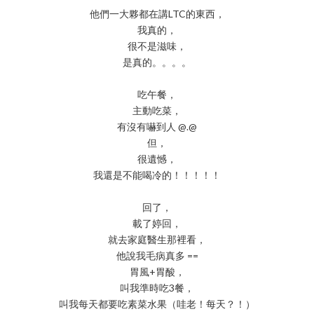
他們一大夥都在講LTC的東西，
我真的，
很不是滋味，
是真的。。。。
吃午餐，
主動吃菜，
有沒有嚇到人 @.@
但，
很遺憾，
我還是不能喝冷的！！！！！
回了，
載了婷回，
就去家庭醫生那裡看，
他說我毛病真多 ==
胃風+胃酸，
叫我準時吃3餐，
叫我每天都要吃素菜水果（哇老！每天？！）