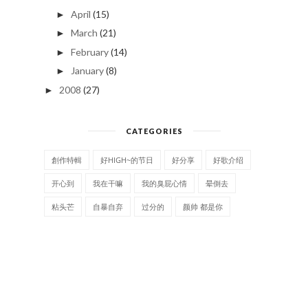
April
(15)
►
March
(21)
►
February
(14)
►
January
(8)
►
2008
(27)
►
CATEGORIES
創作特輯
好HIGH~的节日
好分享
好歌介绍
开心到
我在干嘛
我的臭屁心情
晕倒去
粘头芒
自暴自弃
过分的
颜帅 都是你